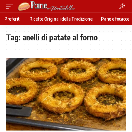
Preferiti
Ricette Originali della Tradizione
Pane e focacce
Tag:
anelli di patate al forno