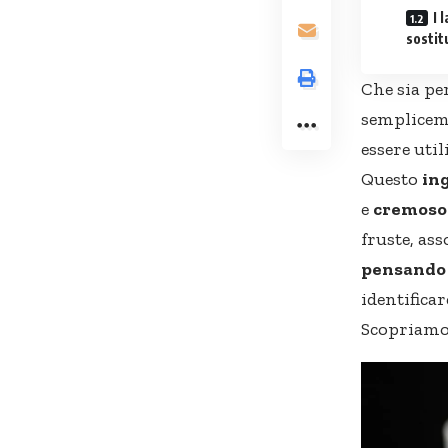
I 
sostitu
Che sia pe
sempliceme
essere util
Questo
in
e
cremoso 
fruste, ass
pensando 
identifica
Scopriamo 