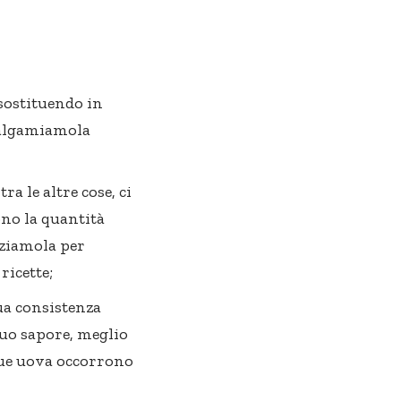
 sostituendo in
malgamiamola
ra le altre cose, ci
no la quantità
zziamola per
ricette;
sua consistenza
suo sapore, meglio
due uova occorrono