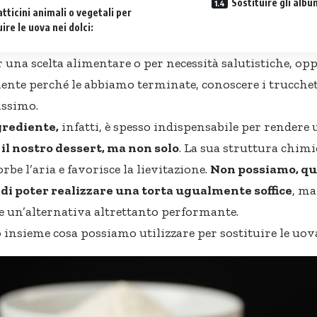
Sostituire gli albu
latticini animali o vegetali per
ire le uova nei dolci:
r una scelta alimentare o per necessità salutistiche, o
nte perché le abbiamo terminate, conoscere i trucchett
issimo.
grediente,
infatti, è spesso indispensabile per render
il nostro dessert, ma non solo
. La sua struttura chimi
orbe l’aria e favorisce la lievitazione.
Non possiamo, qu
di poter realizzare una torta ugualmente soffice
, m
re un’alternativa altrettanto performante.
insieme cosa possiamo utilizzare per sostituire le uova