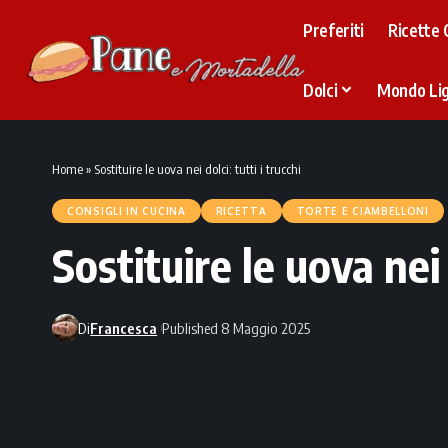
Preferiti
Ricette 
Dolci
Mondo Li
Home
»
Sostituire le uova nei dolci: tutti i trucchi
CONSIGLI IN CUCINA
RICETTA
TORTE E CIAMBELLONI
Sostituire le uova nei 
Di
Francesca
Published 8 Maggio 2025