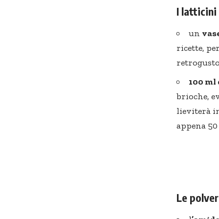
I latticin
un
vase
ricette, p
retrogusto
100 ml 
brioche
, 
lieviterà 
appena 50 
Le polver