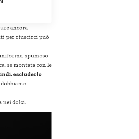
mi
ppure ancora
i per riuscirci può
e uniforme, spumoso
ca, se montata con le
indi, escluderlo
a dobbiamo
 nei dolci.