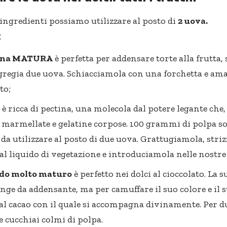
 ingredienti possiamo utilizzare al posto di
2 uova.
:
ana MATURA
è perfetta per addensare torte alla frutta,
gregia due uova. Schiacciamola con una forchetta e a
to;
è ricca di pectina, una molecola dal potere legante che, t
 marmellate e gelatine corpose. 100 grammi di polpa so
 da utilizzare al posto di due uova. Grattugiamola, stri
dal liquido di vegetazione e introduciamola nelle nostre 
ado molto maturo
è perfetto nei dolci al cioccolato. La 
nge da addensante, ma per camuffare il suo colore e il 
al cacao con il quale si accompagna divinamente. Per 
 cucchiai colmi di polpa.