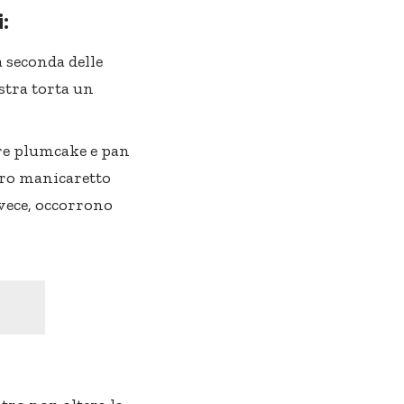
i:
 a seconda delle
ostra torta un
re plumcake e
pan
stro manicaretto
nvece, occorrono