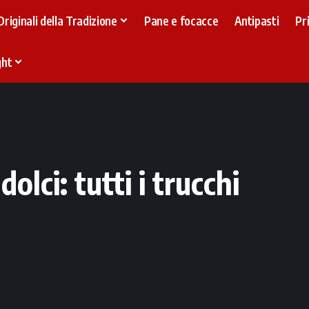
Originali della Tradizione
Pane e focacce
Antipasti
Pr
ght
dolci: tutti i trucchi