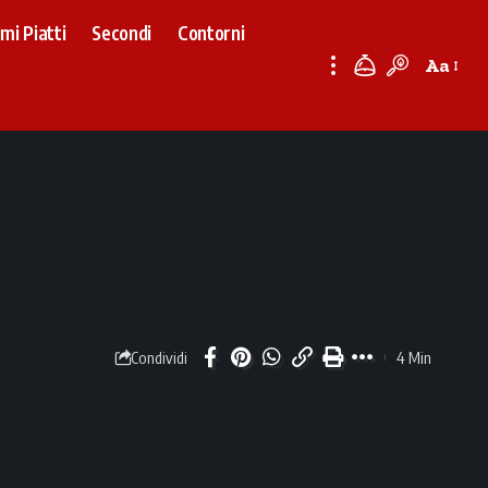
imi Piatti
Secondi
Contorni
Aa
Font
Resizer
4 Min
Condividi