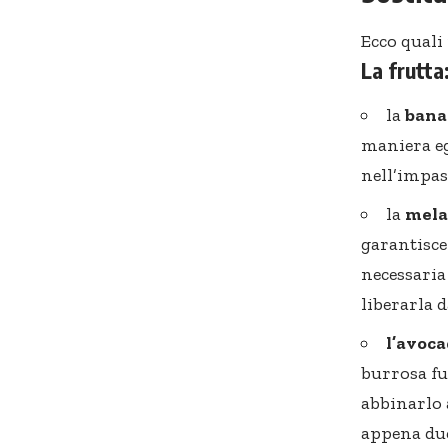
Ecco quali
La frutta
la
ban
maniera e
nell’impas
la
mela
garantisce
necessaria
liberarla 
l’avoc
burrosa fu
abbinarlo 
appena due