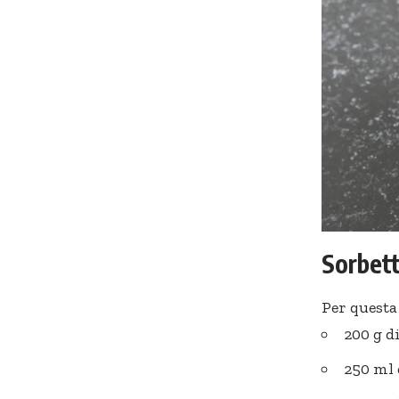
Sorbett
Per questa
200 g d
250 ml