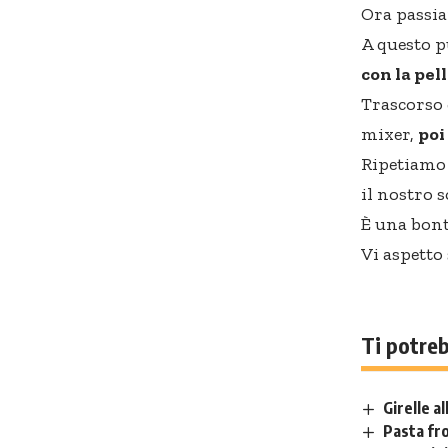
Ora passia
A questo p
con la pel
Trascorso 
mixer,
poi
Ripetiamo 
il nostro 
È una bont
Vi aspetto
Ti potre
Girelle a
Pasta fro