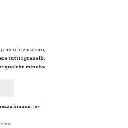
ngiamo lo zucchero,
re tutti i granelli.
per qualche minuto.
ezzo limone,
poi
orme.