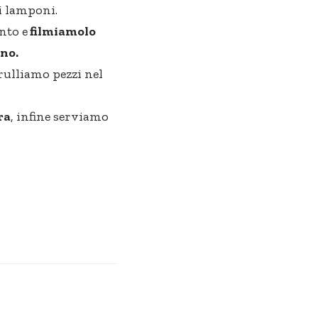
i lamponi.
nto e
filmiamolo
no.
rulliamo pezzi nel
ra
, infine serviamo