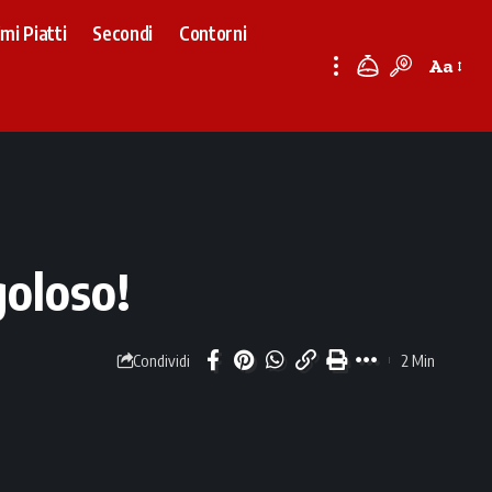
imi Piatti
Secondi
Contorni
Aa
Font
Resizer
goloso!
2 Min
Condividi