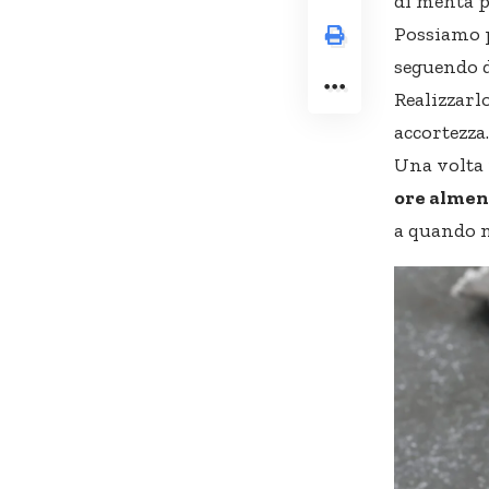
di menta p
Possiamo p
seguendo d
Realizzarl
accortezza
Una volta 
ore almen
a quando n