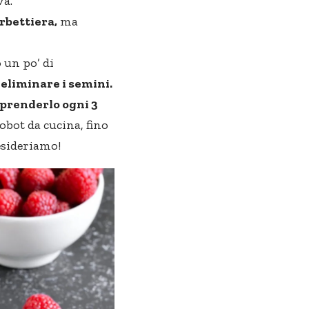
va.
orbettiera,
ma
 un po’ di
 eliminare i semini.
iprenderlo ogni 3
obot da cucina, fino
esideriamo!