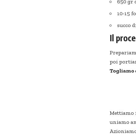
650 gr 
10-15 fo
succo d
Il proc
Prepariamo
poi portia
Togliamo d
Mettiamo 
uniamo anc
Azioniamo 