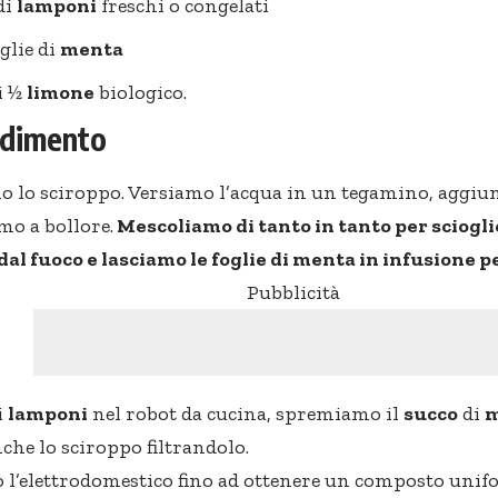
di
lamponi
freschi o congelati
glie di
menta
i ½
limone
biologico.
edimento
 lo sciroppo. Versiamo l’acqua in un tegamino, aggiu
mo a bollore.
Mescoliamo di tanto in tanto per scioglie
al fuoco e lasciamo le foglie di menta in infusione 
Pubblicità
i
lamponi
nel robot da cucina, spremiamo il
succo
di
m
he lo sciroppo filtrandolo.
l’elettrodomestico fino ad ottenere un composto unif