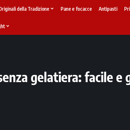
Originali della Tradizione
Pane e focacce
Antipasti
Pr
ght
enza gelatiera: facile e 