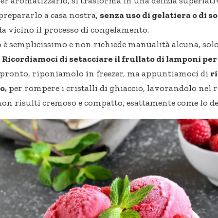
er aromatizzarlo, si trasforma in una delizia superlati
repararlo a casa nostra,
senza uso di gelatiera o di s
a vicino il processo di congelamento.
o è semplicissimo e non richiede manualità alcuna, solo
.
Ricordiamoci di setacciare il frullato di lamponi per
pronto, riponiamolo in freezer, ma appuntiamoci di
r
o,
per rompere i cristalli di ghiaccio, lavorandolo nel r
on risulti cremoso e compatto, esattamente come lo d