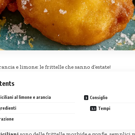
arancia e limone: le frittelle che sanno d’estate!
tents
siciliani al limone e arancia
Consiglio
gredienti
Tempi
razione
siciliani
sono delle frittelle morbide e gonfie, semplici m