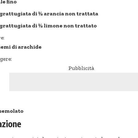
ale fino
grattugiata di ½ arancia non trattata
grattugiata di ½ limone non trattato
e:
 semi di arachide
gere:
Pubblicità
semolato
azione