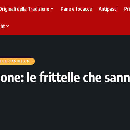
Originali della Tradizione
Pane e focacce
Antipasti
Pr
ght
TE E CIAMBELLONI
mone: le frittelle che san