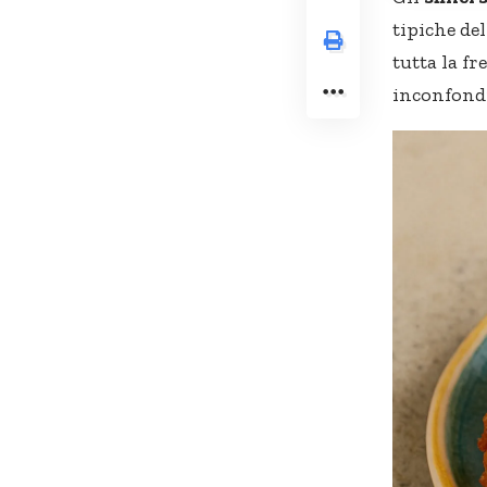
tipiche de
tutta la f
inconfondib