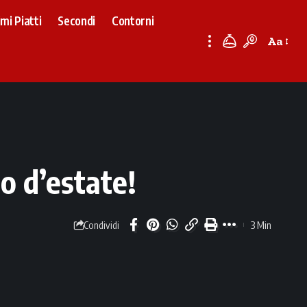
imi Piatti
Secondi
Contorni
Aa
Font
Resizer
no d’estate!
3 Min
Condividi