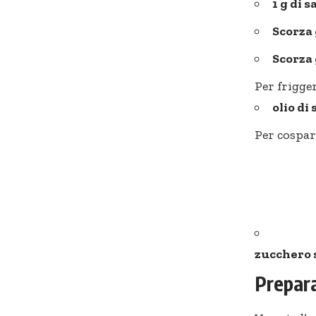
1 g di s
Scorza 
Scorza 
Per frigger
olio di
Per cospar
zucchero 
Prepar