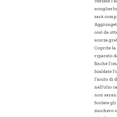
Versate l’
scioglierlo
sarà compl
Aggiungete
così da ot
scorze gra
Coprite la 
riparato da
finché l’i
Scaldate l
l’aiuto di 
nell’olio c
non sarann
Scolate gli
zucchero s