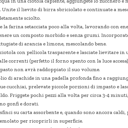
acqua in una ciotola capiente, aggiungete lo zucchero e 
. Unite il lievito di birra sbriciolato e continuate a me
etamente sciolto.
 la farina setacciata poco alla volta, lavorando con en
tenere un composto morbido e senza grumi. Incorporate q
ttugiate di arancia e limone, mescolando bene.
ciotola con pellicola trasparente e lasciate lievitare in
lle correnti (perfetto il forno spento con la luce accesa)
mpasto non avrà raddoppiato il suo volume.
’olio di arachide in una padella profonda fino a raggiun
due cucchiai, prelevate piccole porzioni di impasto e las
aldo. Friggete pochi pezzi alla volta per circa 3-4 minuti
o gonfi e dorati.
 sfinci su carta assorbente e, quando sono ancora caldi, 
emolato per ricoprirli in superficie.