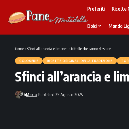
Preferiti
Ricette 
Dolci
Mondo Li
Home
»
Sfinci all’arancia e limone: le frittelle che sanno d’estate!
GOLOSERIE
RICETTE ORIGINALI DELLA TRADIZIONE
TOR
Sfinci all’arancia e li
Di
Maria
Published 29 Agosto 2025