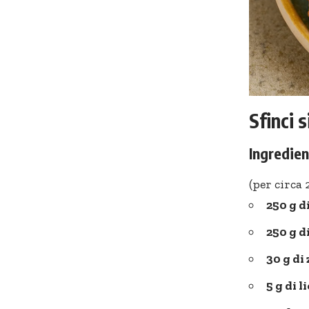
Sfinci s
Ingredien
(per circa 
250 g d
250 g 
30 g di
5 g di l