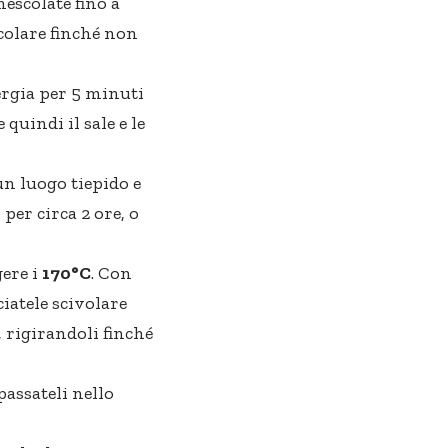
mescolate fino a
scolare finché non
ergia per 5 minuti
uindi il sale e le
 un luogo tiepido e
 per circa 2 ore, o
gere i
170°C
. Con
ciatele scivolare
, rigirandoli finché
passateli nello