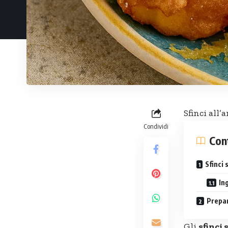
Sfinci all’
Condividi
Con
Sfinci 
In
Prepa
Gli
sfinci 