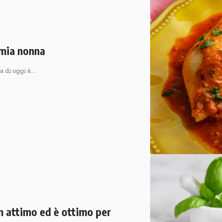
a mia nonna
ta di oggi è…
un attimo ed è ottimo per