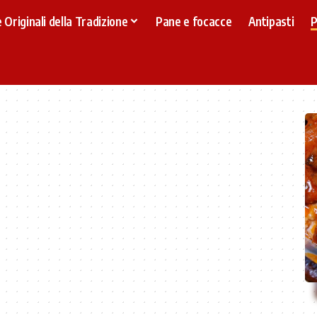
 Originali della Tradizione
Pane e focacce
Antipasti
P