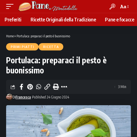
Aa
Font
Resizer
Preferiti
Ricette Originali della Tradizione
Pane e focacce
Home
»
Portulaca: preparaci il pesto è buonissimo
PRIMI PIATTI
RICETTA
Portulaca: preparaci il pesto è
buonissimo
3 Min
Di
Francesca
Published 24 Giugno 2024