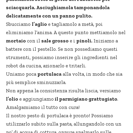
sciacquarla. Asciughiamola tamponandola
delicatamente con un panno pulito.
Sbucciamo
l’aglio
e tagliamolo a metà, poi
eliminiamo l’anima. A questo punto mettiamolo nel
mortaio
con il
sale grosso
e i
pinoli.
Iniziamo a
battere con il pestello. Se non possediamo questi
strumenti, possiamo inserire gli ingredienti nel
robot da cucina, azionarlo e tritarli.
Uniamo poca
portulaca
alla volta, in modo che sia
più semplice sminuzzarla.
Non appena la consistenza risulta liscia, versiamo
l’olio
e aggiungiamo
il parmigiano grattugiato
.
Amalgamiamo il tutto con cura!
Il nostro pesto di portulaca è pronto! Possiamo
utilizzarlo subito sulla pasta, allungandolo con un
po’ di acqua di cottura, oppure spalmarlo sulle