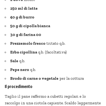
250 ml di latte
40 g di burro
50 g di cipolla bianca
30 g di farina 00
Prezzemolo fresco
tritato q.b.
Erba cipollina
q.b. (facoltativa)
Sale
q.b.
Pepe nero
q.b.
Brodo di carne o vegetale
per la cottura
Il procedimento
Taglio il pane raffermo a cubetti regolari e lo
raccolgo in una ciotola capiente. Scaldo leggermente