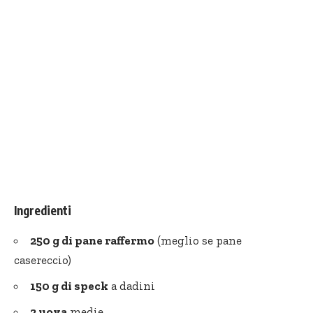
Ingredienti
250 g di pane raffermo
(meglio se pane
casereccio)
150 g di speck
a dadini
2 uova
medie