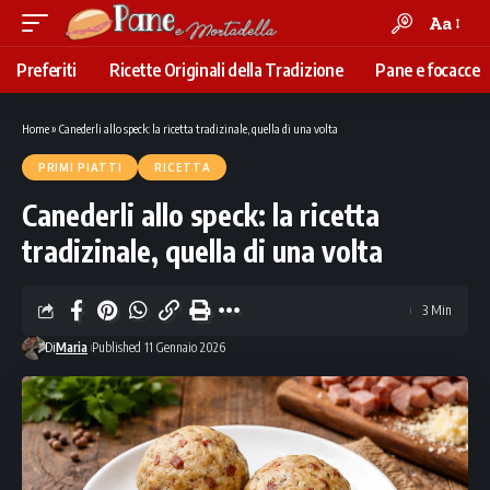
Aa
Font
Resizer
Preferiti
Ricette Originali della Tradizione
Pane e focacce
Home
»
Canederli allo speck: la ricetta tradizinale, quella di una volta
PRIMI PIATTI
RICETTA
Canederli allo speck: la ricetta
tradizinale, quella di una volta
3 Min
Di
Maria
Published 11 Gennaio 2026