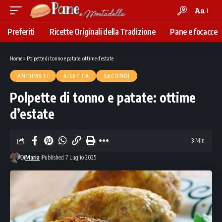
Aa
Font
Resizer
Preferiti
Ricette Originali della Tradizione
Pane e focacce
Home
»
Polpette di tonno e patate: ottime d’estate
ANTIPASTI
RICETTA
SECONDI
Polpette di tonno e patate: ottime
d’estate
3 Min
Di
Maria
Published 7 Luglio 2025