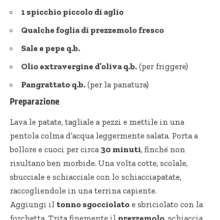
1 spicchio piccolo di aglio
Qualche foglia di prezzemolo fresco
Sale e pepe q.b.
Olio extravergine d’oliva q.b.
(per friggere)
Pangrattato q.b.
(per la panatura)
Preparazione
Lava le patate, tagliale a pezzi e mettile in una
pentola colma d’acqua leggermente salata. Porta a
bollore e cuoci per circa
30 minuti
, finché non
risultano ben morbide. Una volta cotte, scolale,
sbucciale e schiacciale con lo schiacciapatate,
raccogliendole in una terrina capiente.
Aggiungi il
tonno sgocciolato
e sbriciolato con la
forchetta. Trita finemente il
prezzemolo
, schiaccia