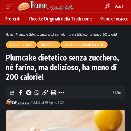
Aa
Font
Resizer
Preferiti
Ricette Originali della Tradizione
Pane e focacce
Home
»
Plumcake dietetico senza zucchero, né farina, ma delizioso, ha meno di 200 calorie!
DOLCI LIGHT
RICETTA
TORTE E CIAMBELLONI
Plumcake dietetico senza zucchero,
né farina, ma delizioso, ha meno di
200 calorie!
3 Min
Di
Francesca
Published 29 Aprile 2024