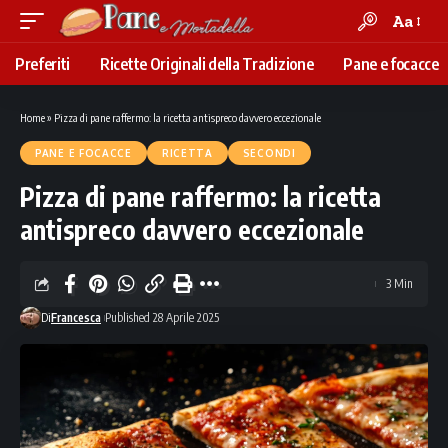
Aa
Font
Resizer
Preferiti
Ricette Originali della Tradizione
Pane e focacce
Home
»
Pizza di pane raffermo: la ricetta antispreco davvero eccezionale
PANE E FOCACCE
RICETTA
SECONDI
Pizza di pane raffermo: la ricetta
antispreco davvero eccezionale
3 Min
Di
Francesca
Published 28 Aprile 2025