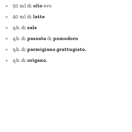
50 ml di
olio
evo
40 ml di
latte
q.b. di
sale
q.b. di
passata
di
pomodoro
q.b. di
parmigiano grattugiato.
q.b. di
origano.