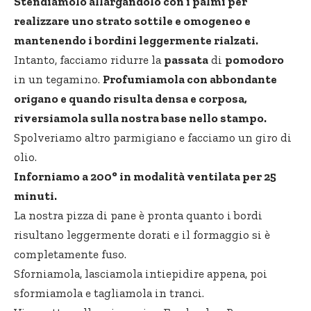
Stendiamolo allargandolo con i palmi per
realizzare uno strato sottile e omogeneo e
mantenendo i bordini leggermente rialzati.
Intanto, facciamo ridurre la
passata
di
pomodoro
in un tegamino.
Profumiamola con abbondante
origano e quando risulta densa e corposa,
riversiamola sulla nostra base nello stampo.
Spolveriamo altro parmigiano e facciamo un giro di
olio.
Inforniamo a 200° in modalità ventilata per 25
minuti.
La nostra pizza di pane è pronta quanto i bordi
risultano leggermente dorati e il formaggio si è
completamente fuso.
Sforniamola, lasciamola intiepidire appena, poi
sformiamola e tagliamola in tranci.