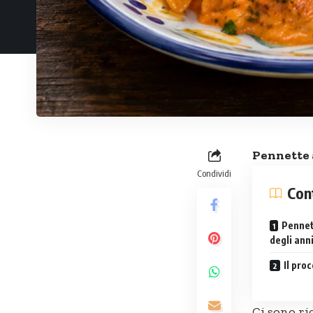
Pennette a
Condividi
Con
Pennett
degli ann
Il pro
Ci sono ri