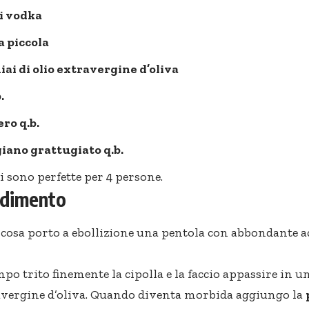
i vodka
la piccola
iai di olio extravergine d’oliva
.
ro q.b.
iano grattugiato q.b.
i sono perfette per 4 persone.
edimento
cosa porto a ebollizione una pentola con abbondante ac
mpo trito finemente la cipolla e la faccio appassire in 
ravergine d’oliva. Quando diventa morbida aggiungo la