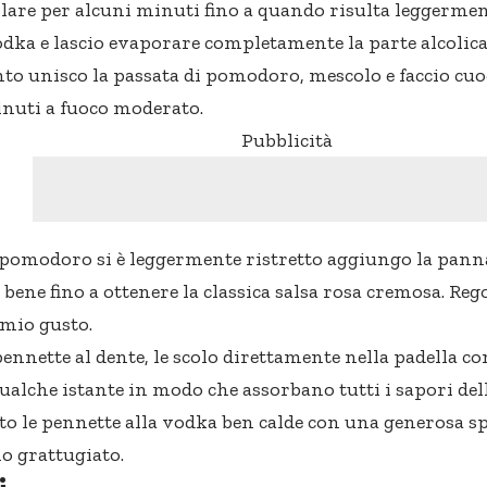
olare per alcuni minuti fino a quando risulta leggermen
odka e lascio evaporare completamente la parte alcolica
to unisco la passata di pomodoro, mescolo e faccio cuoc
inuti a fuoco moderato.
Pubblicità
pomodoro si è leggermente ristretto aggiungo la panna
ene fino a ottenere la classica salsa rosa cremosa. Rego
 mio gusto.
pennette al dente, le scolo direttamente nella padella co
qualche istante in modo che assorbano tutti i sapori dell
to le pennette alla vodka ben calde con una generosa s
o grattugiato.