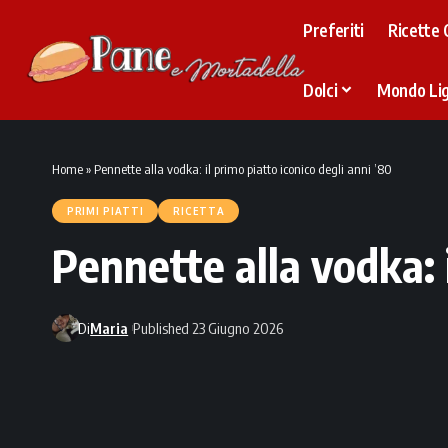
Preferiti
Ricette 
Dolci
Mondo Li
Home
»
Pennette alla vodka: il primo piatto iconico degli anni ’80
PRIMI PIATTI
RICETTA
Pennette alla vodka: i
Di
Maria
Published 23 Giugno 2026