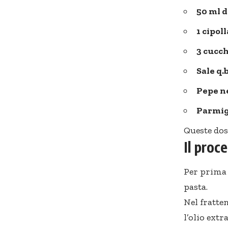
50 ml d
1 cipol
3 cucch
Sale q.b
Pepe ne
Parmig
Queste dos
Il proc
Per prima 
pasta.
Nel fratte
l’olio ext