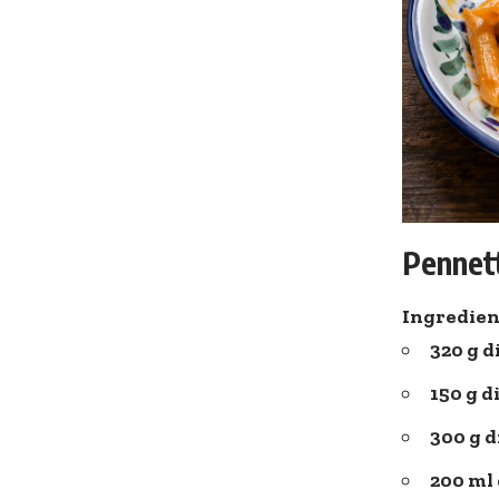
Pennett
Ingredien
320 g d
150 g d
300 g d
200 ml 