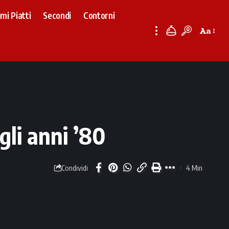
imi Piatti
Secondi
Contorni
Aa
Font
Resizer
gli anni ’80
4 Min
Condividi