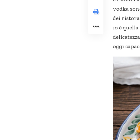
vodka sono
dei ristora
io è quella
delicatezz
oggi capace