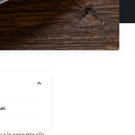
ati
e le pennette alla