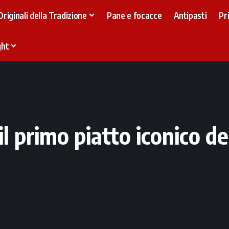
Originali della Tradizione
Pane e focacce
Antipasti
Pr
ght
l primo piatto iconico de