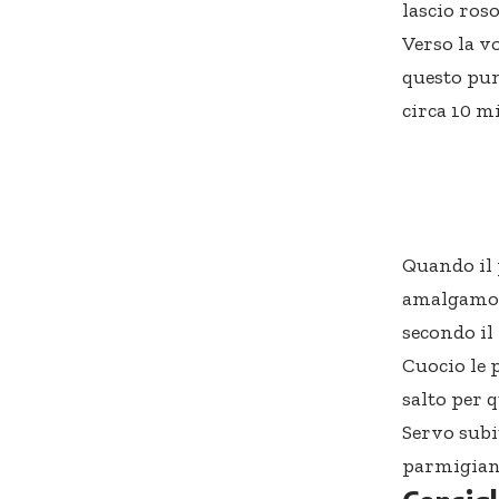
lascio ros
Verso la v
questo pun
circa 10 m
Quando il 
amalgamo b
secondo il
Cuocio le 
salto per 
Servo subi
parmigian