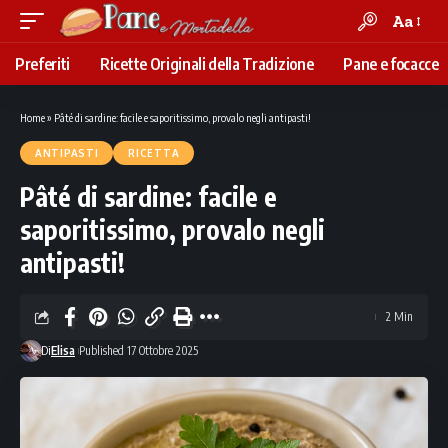
Aa
Font
Resizer
Preferiti
Ricette Originali della Tradizione
Pane e focacce
Home
»
Pâté di sardine: facile e saporitissimo, provalo negli antipasti!
ANTIPASTI
RICETTA
Pâté di sardine: facile e
saporitissimo, provalo negli
antipasti!
2 Min
Di
Elisa
Published 17 Ottobre 2025