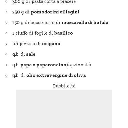
300 g di pasta corta a piacere
250 g di
pomodorini ciliegini
150 g di bocconcini di
mozzarella di bufala
1 ciuffo di foglie di
basilico
un pizzico di
origano
q.b. di
sale
q.b.
pepe o peperoncino
(opzionale)
q.b. di
olio extravergine di oliva
Pubblicità