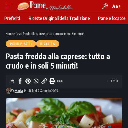
Aa
Font
Resizer
Preferiti
Ricette Originali della Tradizione
Pane e focacce
Home
»
Pasta fredda alla caprese: tutto a crudo e in soli 5 minuti!
PRIMI PIATTI
RICETTA
Pasta fredda alla caprese: tutto a
crudo e in soli 5 minuti!
3 Min
Di
Maria
Published 7 Gennaio 2025