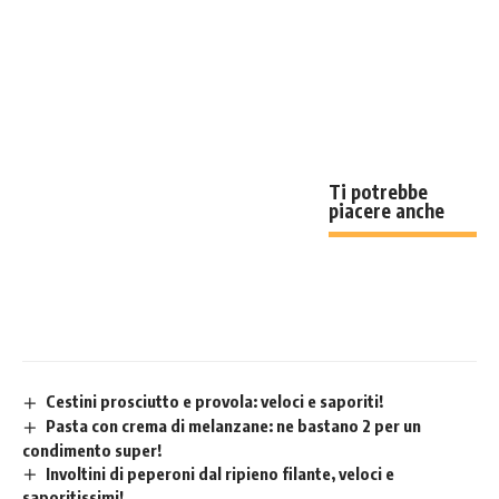
Ti potrebbe
piacere anche
Cestini prosciutto e provola: veloci e saporiti!
Pasta con crema di melanzane: ne bastano 2 per un
condimento super!
Involtini di peperoni dal ripieno filante, veloci e
saporitissimi!