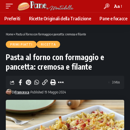
Aa
Font
Resizer
Preferiti
Ricette Originali della Tradizione
Pane e focacce
Home
»
Pasta al forno con formaggio e pancetta: cremosa e filante
PRIMI PIATTI
RICETTA
Pasta al forno con formaggio e
pancetta: cremosa e filante
3 Min
Di
Francesca
Published 19 Maggio 2024