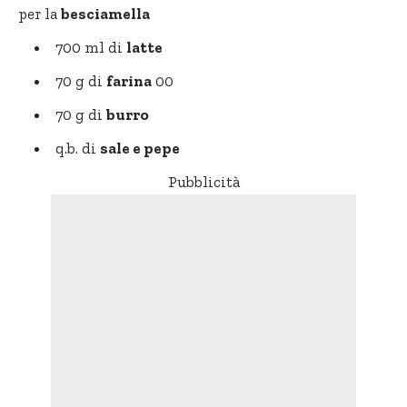
per la
besciamella
700 ml di
latte
70 g di
farina
00
70 g di
burro
q.b. di
sale e pepe
Pubblicità