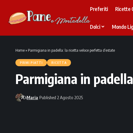
Preferiti
Ricette 
Dolci
Mondo Li
Home
»
Parmigiana in padella: la ricetta veloce perfetta d’estate
PRIMI PIATTI
RICETTA
Parmigiana in padella:
Di
Maria
Published 2 Agosto 2025