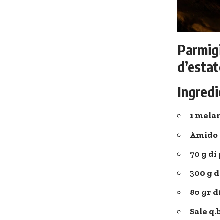
Parmigi
d’estat
Ingredi
1 mela
Amido 
70 g d
300 g d
80 gr d
Sale q.b