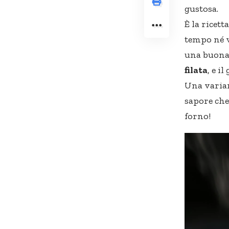
gustosa.
È la ricet
tempo né v
una buon
filata
, e il
Una varian
sapore che
forno!