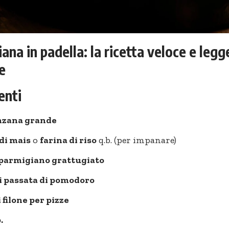
ana in padella: la ricetta veloce e legg
e
enti
nzana grande
di mais
o
farina di riso
q.b. (per impanare)
i parmigiano grattugiato
i passata di pomodoro
i filone per pizze
.