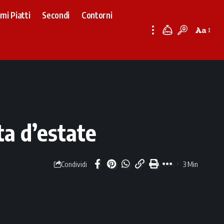
imi Piatti
Secondi
Contorni
Aa
Font
Resizer
ta d’estate
3 Min
Condividi