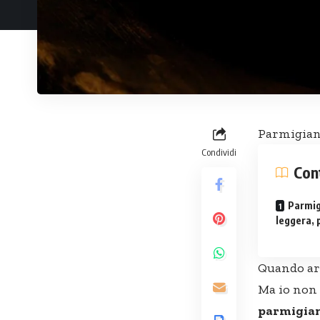
Parmigiana 
Condividi
Con
Parmigi
leggera, 
Quando arr
Ma io non 
parmigian