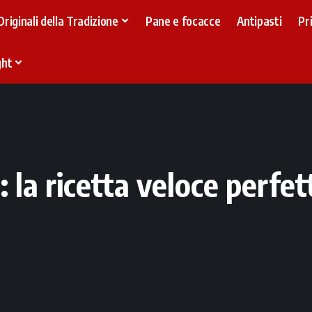
Originali della Tradizione
Pane e focacce
Antipasti
Pr
ght
 la ricetta veloce perfet