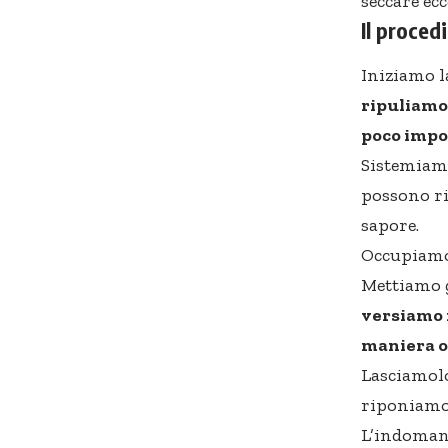
seccare ec
Il proce
Iniziamo 
ripuliamol
poco impo
Sistemiam
possono ri
sapore.
Occupiamo
Mettiamo g
versiamo i
maniera 
Lasciamolo
riponiamol
L’indomani