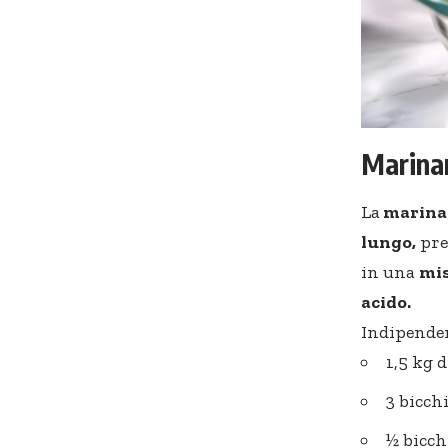
Marinar
La
marinat
lungo,
pre
in una
mis
acido.
Indipenden
1,5 kg 
3 bicch
½ bicch