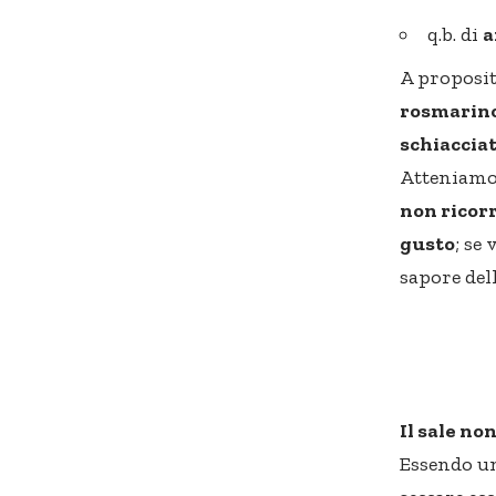
q.b. di
a
A proposito
rosmarino,
schiacciat
Atteniamoc
non ricorr
gusto
; se
sapore del
Il sale no
Essendo un