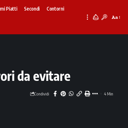
imi Piatti
Secondi
Contorni
Aa
Font
Resizer
rori da evitare
4 Min
Condividi