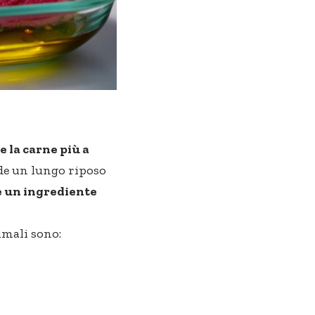
 la carne più a
de un lungo riposo
 e un ingrediente
imali sono: