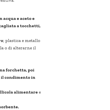
ventiva.
n acqua e aceto e
tagliata a tocchetti,
ro
; plastica e metallo
a o di alterarne il
a forchetta, poi
 il condimento in
ellicola alimentare
e
sorbente.