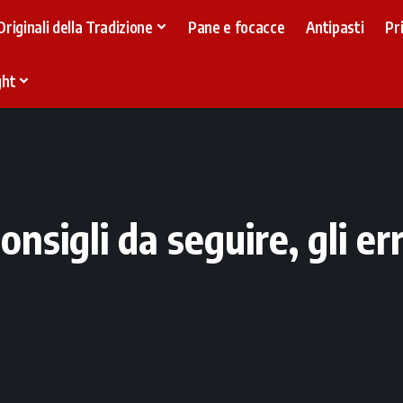
Originali della Tradizione
Pane e focacce
Antipasti
Pr
ght
onsigli da seguire, gli er