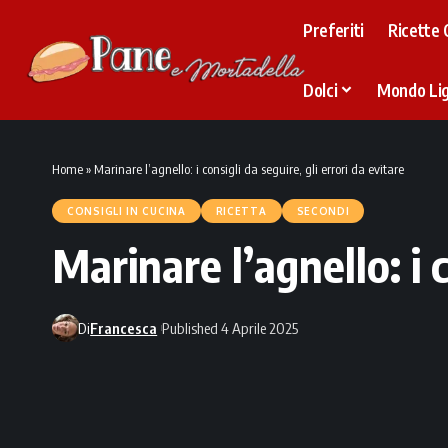
Preferiti
Ricette 
Dolci
Mondo Li
Home
»
Marinare l’agnello: i consigli da seguire, gli errori da evitare
CONSIGLI IN CUCINA
RICETTA
SECONDI
Marinare l’agnello: i c
Di
Francesca
Published 4 Aprile 2025