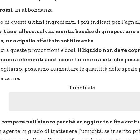
romi,
in abbondanza.
 di questi ultimi ingredienti, i più indicati per l’agne
 timo, alloro, salvia, menta, bacche di ginepro, uno s
o, una cipolla affettata sottilmente.
i a queste proporzioni e dosi. I
l liquido non deve copr
iamo a elementi acidi come limone o aceto che posson
 vogliamo, possiamo aumentare le quantità delle spezie 
la carne.
Pubblicità
n compare nell’elenco perché va aggiunto a fine cott
 agente in grado di trattenere l’umidità, se inserito pr