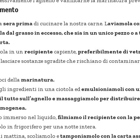
cessivamente l’agnello e vanificarne la marinatura pre
dimento
la
sera prima
di cucinare la nostra carne. L
aviamola co
a dal grasso in eccesso, che sia in un unico pezzo o a 
rta.
ola in un
recipiente
capiente,
preferibilmente di vet
lasciare sostanze sgradite che rischiano di contaminarl
ci della
marinatura.
li ingredienti in una ciotola ed
emulsioniamoli con un
l tutto sull’agnello e massaggiamolo per distribuire
omogenea.
 immerso nel liquido,
filmiamo il recipiente con la p
o in frigorifero per una notte intera.
 mattina, scoliamolo e
tamponiamolo con la carta as