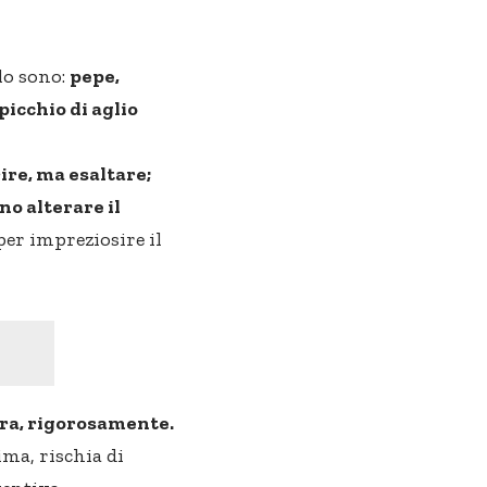
llo sono:
pepe,
picchio di aglio
ire, ma esaltare;
o alterare il
per impreziosire il
ura, rigorosamente.
ima, rischia di