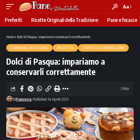
Aa
Font
Resizer
Preferiti
Ricette Originali della Tradizione
Pane e focacce
Home
»
Dolci di Pasqua: impariamo a conservarli correttamente
CONSIGLI IN CUCINA
RICETTA
TORTE E CIAMBELLONI
Dolci di Pasqua: impariamo a
conservarli correttamente
3 Min
Di
Francesca
Published 14 Aprile 2025