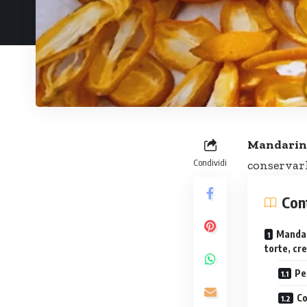
Mandarini
Condividi
conservarl
Con
Mandari
torte, cr
Pe
Co