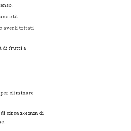
tenso.
ane e tè.
 averli tritati
di frutti a
 per eliminare
, di circa 2-3 mm
di
ne.