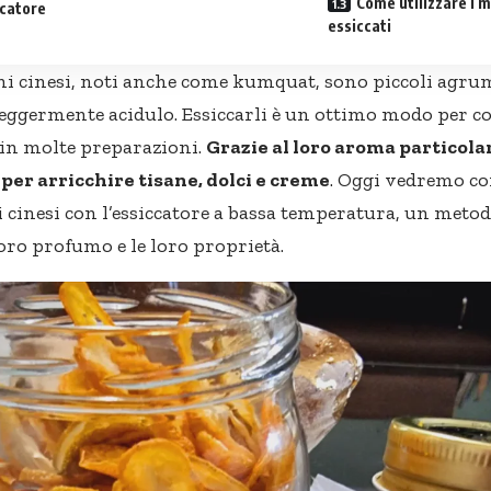
Come utilizzare i m
ccatore
essiccati
i cinesi, noti anche come kumquat, sono piccoli agrum
leggermente acidulo. Essiccarli è un ottimo modo per c
i in molte preparazioni.
Grazie al loro aroma particola
per arricchire tisane, dolci e creme
. Oggi vedremo co
cinesi con l’essiccatore a bassa temperatura, un metod
loro profumo e le loro proprietà.