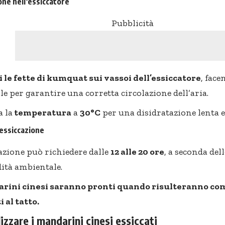
one nell’essiccatore
Pubblicità
 le fette di kumquat sui vassoi dell’essiccatore
, fac
e per garantire una corretta circolazione dell’aria.
 la
temperatura
a
30°C
per una disidratazione lenta e 
 essiccazione
cazione può richiedere dalle
12 alle 20 ore
, a seconda dell
dità ambientale.
rini cinesi saranno pronti quando risulteranno co
 al tatto.
izzare i mandarini cinesi essiccati