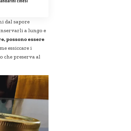
andarini cinesi
i dal sapore
onservarli a lungo e
re, possono essere
me essiccare i
o che preserva al