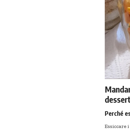
Mandari
dessert
Perché es
Essiccare 