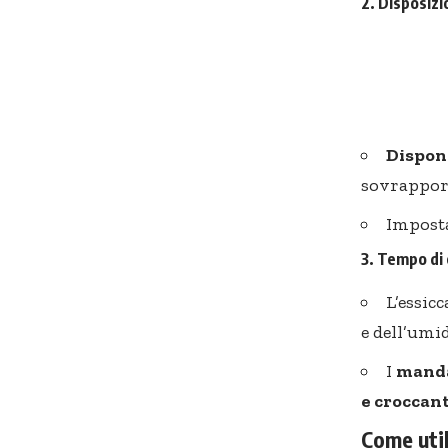
2. Disposizi
Disponi
sovrapporl
Imposta
3. Tempo di
L’essic
e dell’umi
I
manda
e croccanti
Come util