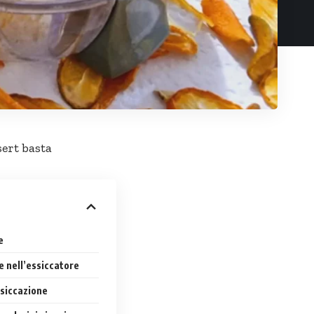
sert basta
e
e nell’essiccatore
ssiccazione