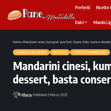
Preferiti
Ricette 
Dolci
Mondo Li
Home
»
Mandarini cinesi, kumquat: puoi farci, tisane, torte, creme e dessert,
CONSIGLI IN CUCINA
RICETTA
TORTE E CIAMBELLONI
Mandarini cinesi, kum
dessert, basta conserv
Di
Maria
Published 2 Marzo 2025