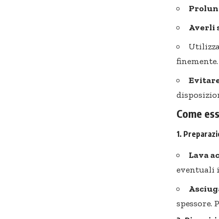
Prolun
Averli 
Utilizz
finemente.
Evitar
disposizio
Come essi
1. Preparaz
Lava a
eventuali 
Asciuga
spessore. P