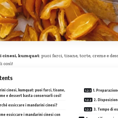
 cinesi, kumquat
: puoi farci, tisane, torte, creme e des
i così!
tents
ni cinesi, kumquat: puoi farci, tisane,
1. Preparazion
eme e dessert basta conservarli così!
2. Disposizion
rché essiccare i mandarini cinesi?
3. Tempo di e
me essiccare i mandarini cinesi con