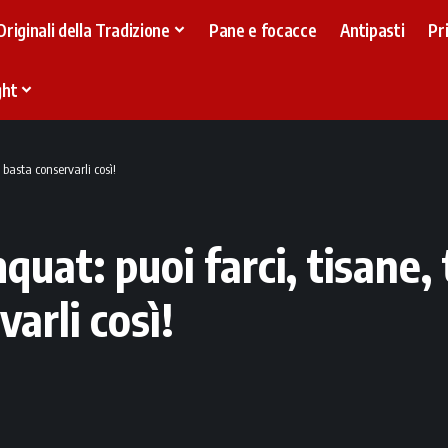
Originali della Tradizione
Pane e focacce
Antipasti
Pr
ght
 basta conservarli così!
quat: puoi farci, tisane,
arli così!