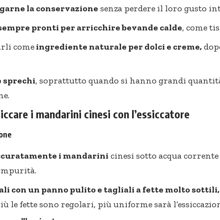
garne la conservazione
senza perdere il loro gusto in
sempre pronti per arricchire bevande calde
, come tis
arli come
ingrediente naturale per dolci e creme,
dopo
e sprechi
, soprattutto quando si hanno grandi quantità 
ne.
ccare i mandarini cinesi con l’essiccatore
ione
ccuratamente i mandarini
cinesi sotto acqua corrente
impurità.
li con un panno pulito e tagliali a fette molto sottili
iù le fette sono regolari, più uniforme sarà l’essiccazio