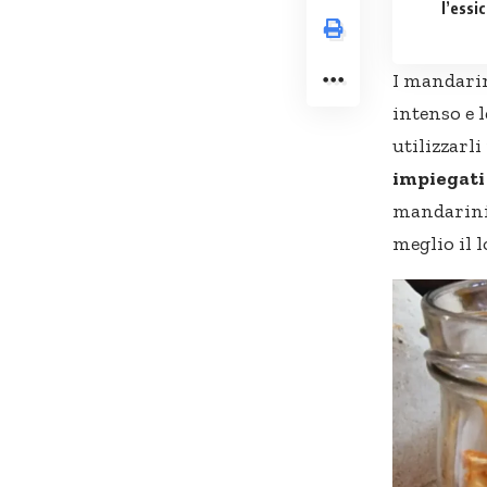
l’essi
I mandarin
intenso e 
utilizzarl
impiegati 
mandarini 
meglio il 