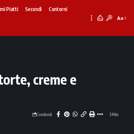
imi Piatti
Secondi
Contorni
Aa
Font
Resizer
 torte, creme e
3 Min
Condividi