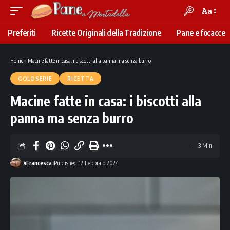
Aa
Font
Resizer
Preferiti
Ricette Originali della Tradizione
Pane e focacce
Home
»
Macine fatte in casa: i biscotti alla panna ma senza burro
GOLOSERIE
RICETTA
Macine fatte in casa: i biscotti alla
panna ma senza burro
3 Min
Di
Francesca
Published 12 Febbraio 2024