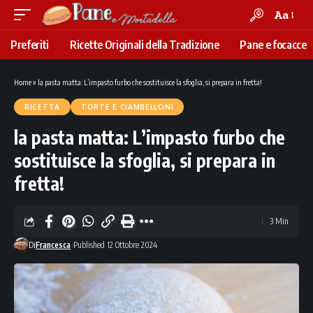
Aa
Font
Resizer
Preferiti
Ricette Originali della Tradizione
Pane e focacce
Home
»
la pasta matta: L’impasto furbo che sostituisce la sfoglia, si prepara in fretta!
RICETTA
TORTE E CIAMBELLONI
la pasta matta: L’impasto furbo che
sostituisce la sfoglia, si prepara in
fretta!
3 Min
Di
Francesca
Published 12 Ottobre 2024