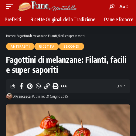
Aa
Font
Resizer
Preferiti
Ricette Originali della Tradizione
Pane e focacce
Home
»
Fagottini di melanzane: Filanti, facili e super saporiti
ANTIPASTI
RICETTA
SECONDI
Fagottini di melanzane: Filanti, facili
e super saporiti
3 Min
Di
Francesca
Published 21 Giugno 2025