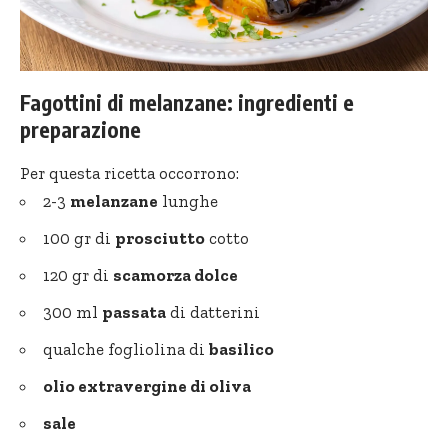
Fagottini di melanzane: ingredienti e
preparazione
Per questa ricetta occorrono:
2-3
melanzane
lunghe
100 gr di
prosciutto
cotto
120 gr di
scamorza dolce
300 ml
passata
di datterini
qualche fogliolina di
basilico
olio extravergine di oliva
sale