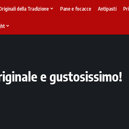
Originali della Tradizione
Pane e focacce
Antipasti
Pr
ght
riginale e gustosissimo!