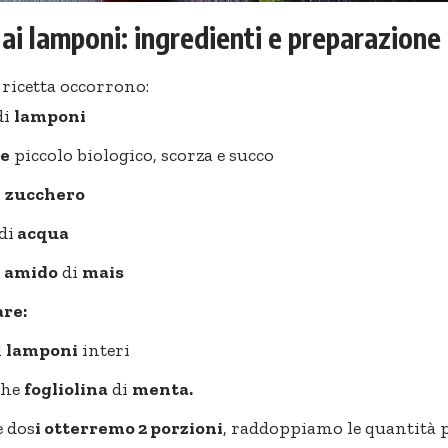
ai lamponi: ingredienti e preparazione
 ricetta occorrono:
di
lamponi
ne
piccolo biologico, scorza e succo
i
zucchero
di
acqua
i
amido
di
mais
re:
i
lamponi
interi
che
fogliolina
di
menta.
e dos
i otterremo 2 porzioni
, raddoppiamo le quantità