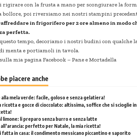
i rigirare con la frusta a mano per scongiurare la for
 bollore, poi riversiamo nei nostri stampini precedent
affreddare in frigorifero per 2 ore almeno in modo c
za perfetta.
questo tempo, decoriamo i nostri budini con qualche 
 di menta e portiamoli in tavola.
 sulla mia pagina Facebook –
Pane e Mortadella
bbe piacere anche
alla mela verde: facile, goloso e senza gelatiera!
 ricotta e gocce di cioccolato: altissima, soffice che si scioglie 
cetta!
al limone: li preparo senza burro e senza latte
all’arancia: perfetto per Natale, la mia ricetta!
li fatta in casa: il condimento messicano piccantino e saporito