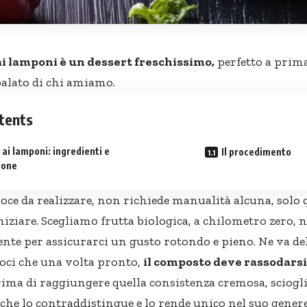
i lamponi è un dessert freschissimo,
perfetto a prima
 palato di chi amiamo.
tents
ai lamponi: ingredienti e
Il procedimento
ione
eloce da realizzare, non richiede manualità alcuna, solo
niziare. Scegliamo frutta biologica, a chilometro zero, 
te per assicurarci un gusto rotondo e pieno. Ne va dell
oci che una volta pronto,
il composto deve rassodarsi 
ima di raggiungere quella consistenza cremosa, sciogli
he lo contraddistingue e lo rende unico nel suo genere