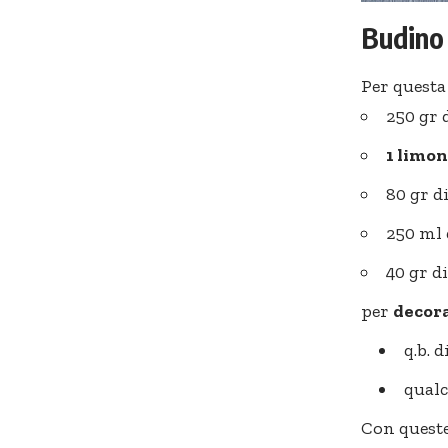
Budino 
Per questa
250 gr 
1 limo
80 gr d
250 ml 
40 gr d
per
decora
q.b. d
qual
Con quest