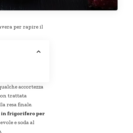
vera per rapire il
 qualche accortezza
non trattata
a resa finale.
in frigorifero per
evole e soda al
.