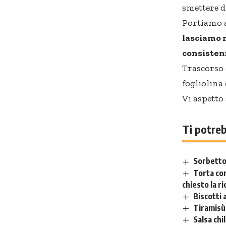
smettere d
Portiamo a
lasciamo r
consisten
Trascorso 
fogliolina
Vi aspetto
Ti potre
Sorbetto 
Torta con
chiesto la ri
Biscotti 
Tiramisù 
Salsa chi