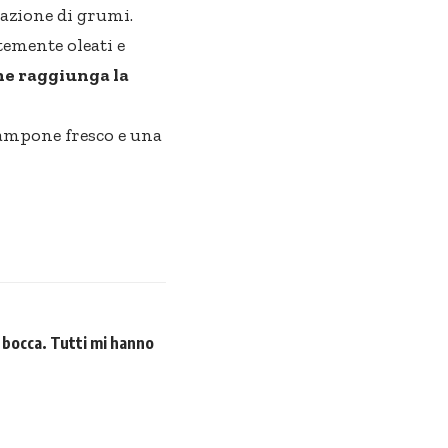
mazione di grumi.
emente oleati e
he raggiunga la
lampone fresco e una
in bocca. Tutti mi hanno