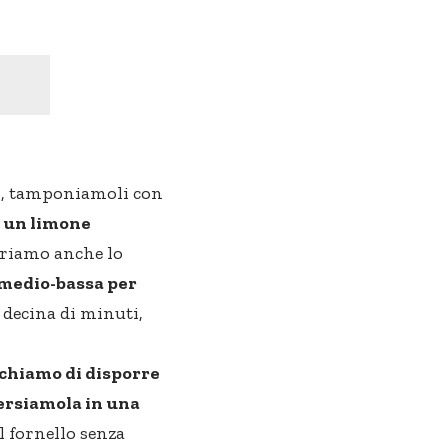
to, tamponiamoli con
i un limone
eriamo anche lo
medio-bassa per
 decina di minuti,
ichiamo di disporre
ersiamola in una
l fornello senza