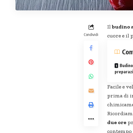
Il
budino a
Condividi
cuore e il
Con
Budino 
preparaz
Facile e v
prima di i
chimicamen
Ricordiam
due ore
pr
contempo c