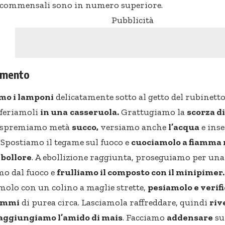
i commensali sono in numero superiore.
Pubblicità
dimento
mo i lamponi
delicatamente sotto al getto del rubinet
sferiamoli
in una
casseruola.
Grattugiamo la
scorza d
, spremiamo metà
succo,
versiamo anche
l’acqua
e ins
Spostiamo il tegame sul fuoco e
cuociamolo a fiamma 
 bollore
. A ebollizione raggiunta, proseguiamo per una
mo dal fuoco e
frulliamo il composto con il minipimer.
amolo con un colino a maglie strette,
pesiamolo e verif
rammi
di purea circa. Lasciamola raffreddare, quindi
riv
 aggiungiamo l’amido di mais
. Facciamo
addensare
su