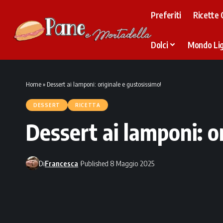
Preferiti
Ricette 
Dolci
Mondo Li
Home
»
Dessert ai lamponi: originale e gustosissimo!
DESSERT
RICETTA
Dessert ai lamponi: o
Di
Francesca
Published 8 Maggio 2025