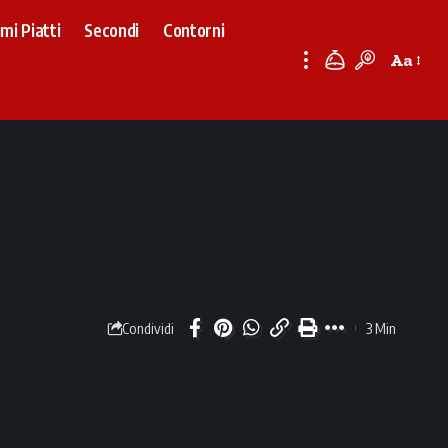
imi Piatti
Secondi
Contorni
Aa
Font
Resizer
3 Min
Condividi