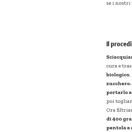
se i nostr
Il proce
Sciacquia
cura e tra
biologico
zucchero.
portarlo a
poi toglia
Ora filtri
di 400 g
pentola e