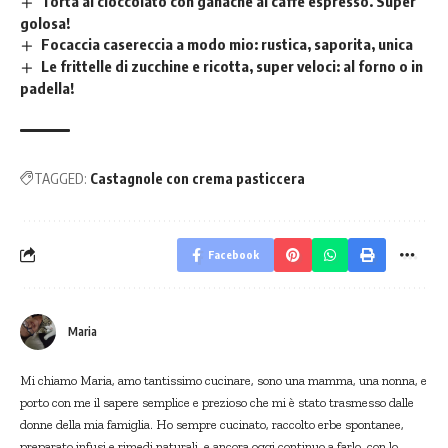
Torta al cioccolato con ganache al caffè espresso. Super
golosa!
Focaccia casereccia a modo mio: rustica, saporita, unica
Le frittelle di zucchine e ricotta, super veloci: al forno o in
padella!
TAGGED:
Castagnole con crema pasticcera
Facebook
Maria
Mi chiamo Maria, amo tantissimo cucinare, sono una mamma, una nonna, e
porto con me il sapere semplice e prezioso che mi è stato trasmesso dalle
donne della mia famiglia. Ho sempre cucinato, raccolto erbe spontanee,
preparato infusi e rimedi naturali, e ancora oggi continuo a farlo, con lo