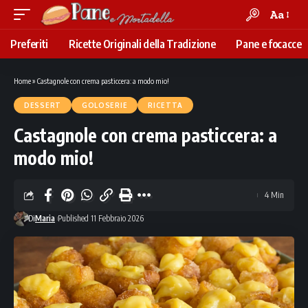
Aa
Font
Resizer
Preferiti
Ricette Originali della Tradizione
Pane e focacce
Home
»
Castagnole con crema pasticcera: a modo mio!
DESSERT
GOLOSERIE
RICETTA
Castagnole con crema pasticcera: a
modo mio!
4 Min
Di
Maria
Published 11 Febbraio 2026