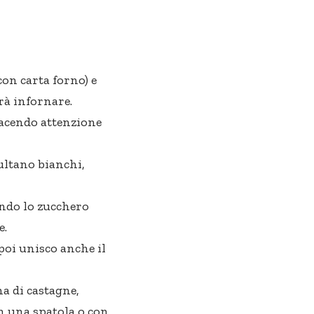
con carta forno) e
rà infornare.
facendo attenzione
sultano bianchi,
ndo lo zucchero
e.
poi unisco anche il
a di castagne,
on una spatola o con