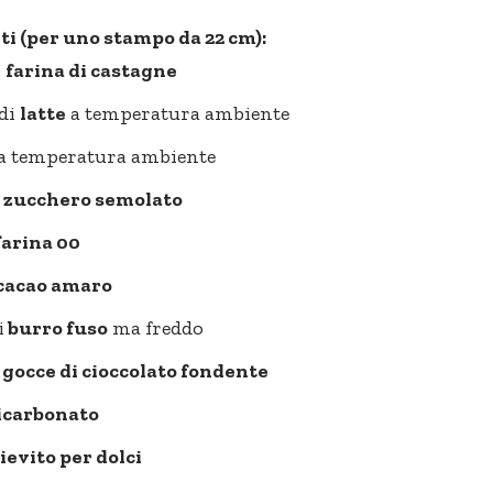
i (per uno stampo da 22 cm):
i
farina di castagne
 di
latte
a temperatura ambiente
a temperatura ambiente
i
zucchero semolato
farina 00
cacao amaro
i
burro fuso
ma freddo
i
gocce di cioccolato fondente
icarbonato
lievito per dolci