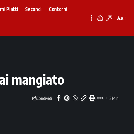
imi Piatti
Secondi
Contorni
Aa
Font
Resizer
ai mangiato
3 Min
Condividi