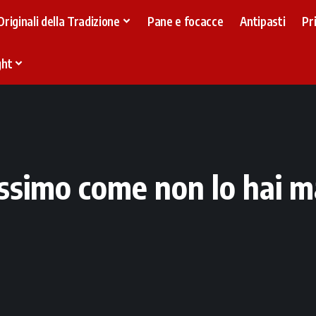
Originali della Tradizione
Pane e focacce
Antipasti
Pr
ght
ssimo come non lo hai m