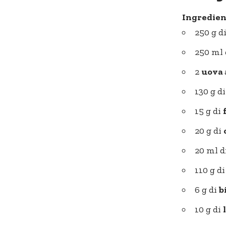
Ingredient
250 g d
250 ml
2
uova
130 g d
15 g di
20 g di
20 ml d
110 g d
6 g di
b
10 g di