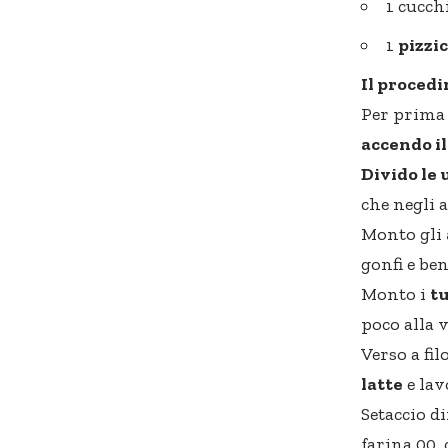
1 cucch
1
pizzic
Il proced
Per prima
accendo il
Divido le
che negli 
Monto gli
gonfi e ben
Monto i
tu
poco alla v
Verso a fi
latte
e lav
Setaccio d
farina 00,