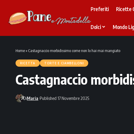
Preferiti
Ricette 
Dolci
Mondo Li
Home
»
Castagnaccio morbidissimo come non lo hai mai mangiato
RICETTA
TORTE E CIAMBELLONI
Castagnaccio morbidi
Di
Maria
Published 17 Novembre 2025