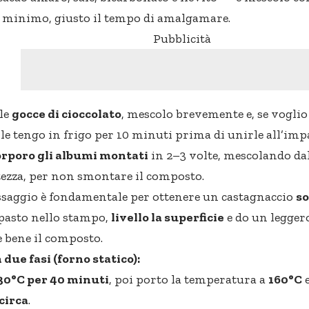
al minimo, giusto il tempo di amalgamare.
Pubblicità
le
gocce di cioccolato
, mescolo brevemente e, se voglio
 le tengo in frigo per 10 minuti prima di unirle all’imp
orporo gli albumi montati
in 2–3 volte, mescolando dal
tezza, per non smontare il composto.
saggio è fondamentale per ottenere un castagnaccio
so
pasto nello stampo,
livello la superficie
e do un legger
e bene il composto.
 due fasi (forno statico):
30°C per 40 minuti
, poi porto la temperatura a
160°C
e
circa
.