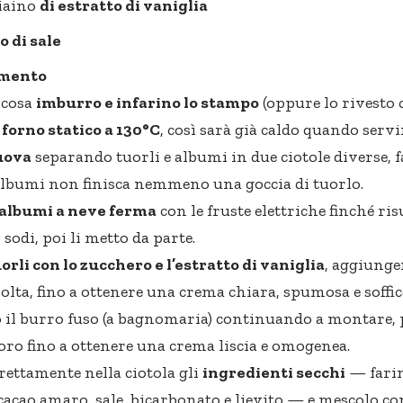
iaino
di estratto di vaniglia
o di sale
imento
 cosa
imburro e infarino lo stampo
(oppure lo rivesto 
 forno statico a 130°C
, così sarà già caldo quando servi
 uova
separando tuorli e albumi in due ciotole diverse, 
albumi non finisca nemmeno una goccia di tuorlo.
albumi a neve ferma
con le fruste elettriche finché ri
 sodi, poi li metto da parte.
orli con lo zucchero e l’estratto di vaniglia
, aggiunge
olta, fino a ottenere una crema chiara, spumosa e soffic
lo il burro fuso (a bagnomaria) continuando a montare, 
oro fino a ottenere una
crema liscia
e omogenea.
irettamente nella ciotola gli
ingredienti secchi
— farin
 cacao amaro, sale, bicarbonato e lievito — e mescolo c