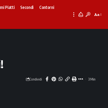
imi Piatti
Secondi
Contorni
Aa
Font
Resizer
!
3 Min
Condividi