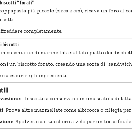
 biscotti “forati”
oppapasta più piccolo (circa 2 cm), ricava un foro al ce
 cotti.
affreddare completamente.
i biscotti
n cucchiaino di marmellata sul lato piatto dei dischetti
ni un biscotto forato, creando una sorta di “sandwich”
no a esaurire gli ingredienti.
tili
vazione
: I biscotti si conservano in una scatola di latta
ti
: Prova altre marmellate come albicocca o ciliegia per 
zione
: Spolvera con zucchero a velo per un tocco finale