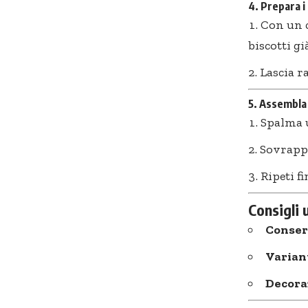
4. Prepara i
Con un c
biscotti già
Lascia r
5. Assembla 
Spalma u
Sovrappo
Ripeti fi
Consigli u
Conser
Varian
Decora