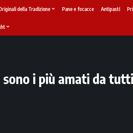
Originali della Tradizione
Pane e focacce
Antipasti
Pr
ght
 sono i più amati da tutti