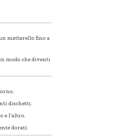
 un mattarello fino a
, in modo che diventi
forno.
ti dischetti.
 e l’altro.
ente dorati.