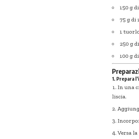
150 g d
75 g di
1 tuorl
250 g d
100 g d
Preparaz
1. Prepara l
In una c
liscia
.
Aggiungi
Incorpor
Versa la