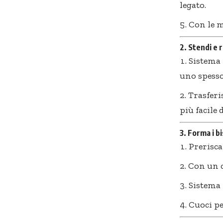
legato.
Con le 
2. Stendi e 
Sistema 
uno spesso
Trasferi
più facile 
3. Forma i bi
Prerisca
Con un c
Sistema i
Cuoci p