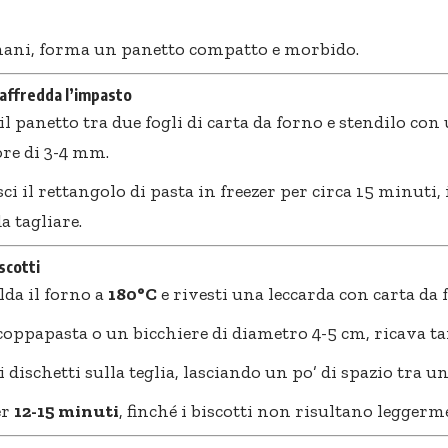
mani, forma un panetto compatto e morbido.
raffredda l’impasto
il panetto tra due fogli di carta da forno e stendilo con
re di 3-4 mm.
sci il rettangolo di pasta in freezer per circa 15 minuti
da tagliare.
scotti
lda il forno a
180°C
e rivesti una leccarda con carta da 
oppapasta o un bicchiere di diametro 4-5 cm, ricava tan
 dischetti sulla teglia, lasciando un po’ di spazio tra uno
er
12-15 minuti
, finché i biscotti non risultano leggerm