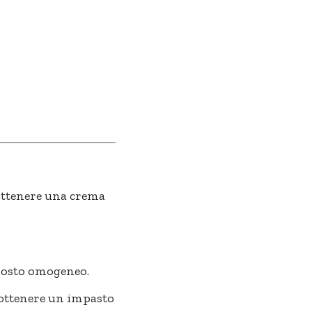
 ottenere una
crema
posto omogeneo.
a ottenere un impasto