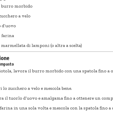
i burro morbido
 zucchero a velo
o d’uovo
i farina
i marmellata di lamponi (o altra a scelta)
ione
’impasto
iotola, lavora il burro morbido con una spatola fino a
 lo zucchero a velo e mescola bene.
a il tuorlo d’uovo e amalgama fino a ottenere un com
 farina in una sola volta e mescola con la spatola fino 