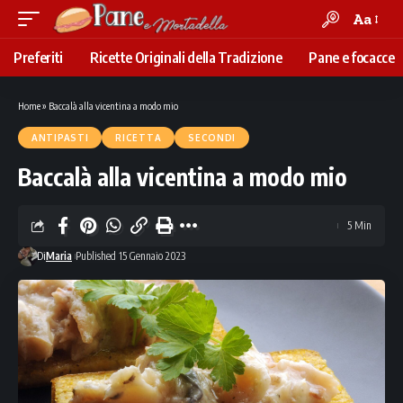
Aa
Font
Resizer
Preferiti
Ricette Originali della Tradizione
Pane e focacce
Home
»
Baccalà alla vicentina a modo mio
ANTIPASTI
RICETTA
SECONDI
Baccalà alla vicentina a modo mio
5 Min
Di
Maria
Published 15 Gennaio 2023