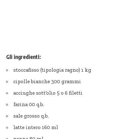
Gli ingredienti:
stoccafisso (tipologia ragno) 1 kg
cipolle bianche 300 grammi
acciughe sott’olio 5 o 6 filetti
farina 00 q.b.
sale grosso
q.b.
latte intero 160 ml
panna 80 ml