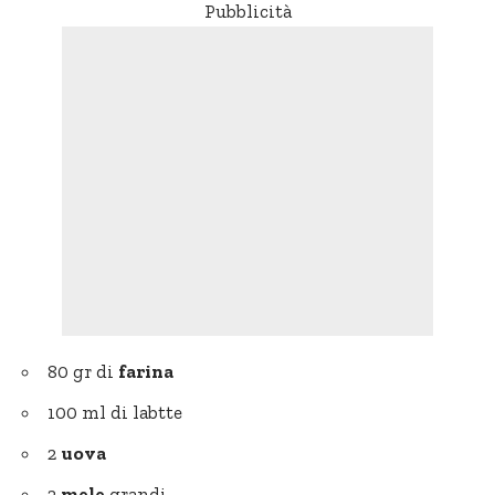
Pubblicità
80 gr di
farina
100 ml di labtte
2
uova
2
mele
grandi