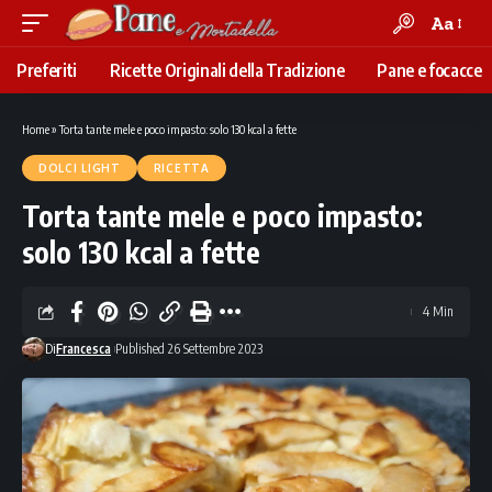
Aa
Font
Resizer
Preferiti
Ricette Originali della Tradizione
Pane e focacce
Home
»
Torta tante mele e poco impasto: solo 130 kcal a fette
DOLCI LIGHT
RICETTA
Torta tante mele e poco impasto:
solo 130 kcal a fette
4 Min
Di
Francesca
Published 26 Settembre 2023