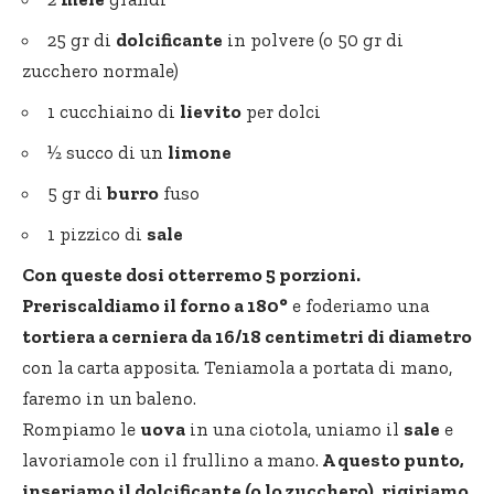
25 gr di
dolcificante
in polvere (o 50 gr di
zucchero normale)
1 cucchiaino di
lievito
per dolci
½ succo di un
limone
5 gr di
burro
fuso
1 pizzico di
sale
Con queste dosi otterremo 5 porzioni.
Preriscaldiamo il forno a 180°
e foderiamo una
tortiera a cerniera da 16/18 centimetri di diametro
con la carta apposita. Teniamola a portata di mano,
faremo in un baleno.
Rompiamo le
uova
in una ciotola, uniamo il
sale
e
lavoriamole con il frullino a mano.
A questo punto,
inseriamo il dolcificante (o lo zucchero), rigiriamo