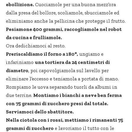
ebollizione.
Cuociamole per una buona mezz’ora
dalla presa del bollore, scoliamole, sbucciamole ed
eliminiamo anche la pellicina che protegge il frutto.
Pesiamone 400 grammi, raccogliamole nel robot
da cucina e frulliamole.
Ora dedichiamoci al resto.
Preriscaldiamo il forno a 180°,
ungiamo e
infariniamo
una tortiera da 24 centimetri di
diametro
, poi capovolgiamola sul lavello per
eliminare l’eccesso e teniamola a portata di mano.
Rompiamo le uova separando tuorli da albumi in
due terrine.
Montiamo i bianchi a neve ben ferma
con 75 grammi di zucchero presi dal totale.
Serviamoci dello sbattitore.
Nella ciotola con i rossi, mettiamo i rimanenti 75
grammi di zucchero
e lavoriamo il tutto con le