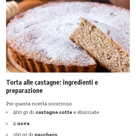
Torta alle castagne: ingredienti e
preparazione
Per questa ricetta occorrono:
400 gr di
castagne cotte
e sbucciate
4
uova
160 gr di
zucchero