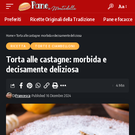
Aa
Font
Resizer
Preferiti
Ricette Originali della Tradizione
Pane e focacce
Home
»
Torta alle castagne: morbida e decisamente deliziosa
RICETTA
TORTE E CIAMBELLONI
Torta alle castagne: morbida e
decisamente deliziosa
4 Min
Di
Francesca
Published 16 Dicembre 2024