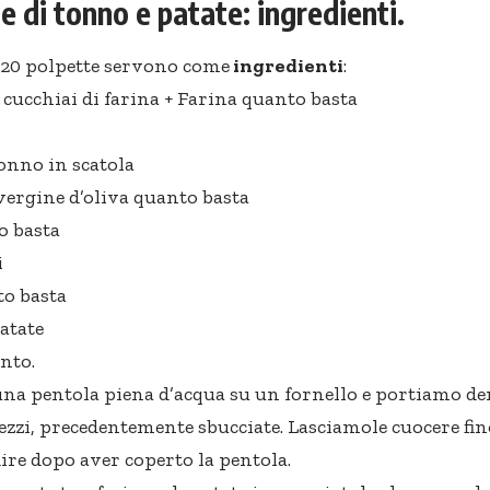
e di tonno e patate: ingredienti.
 20 polpette servono come
ingredienti
:
 cucchiai di farina + Farina quanto basta
tonno in scatola
vergine d’oliva quanto basta
o basta
i
to basta
patate
nto.
a pentola piena d’acqua su un fornello e portiamo den
pezzi, precedentemente sbucciate. Lasciamole cuocere fino
e dopo aver coperto la pentola.