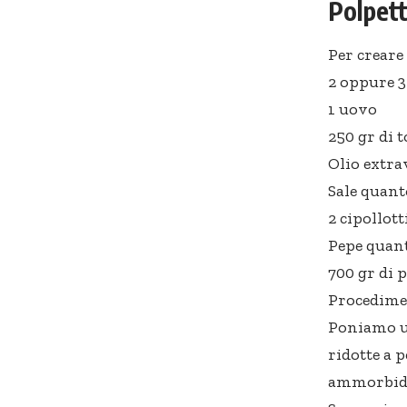
Polpett
Per creare
2 oppure 3
1 uovo
250 gr di 
Olio extra
Sale quant
2 cipollott
Pepe quan
700 gr di 
Procedime
Poniamo un
ridotte a 
ammorbidir