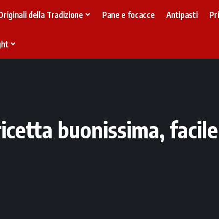
Originali della Tradizione
Pane e focacce
Antipasti
Pr
ght
icetta buonissima, facile