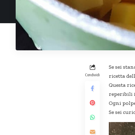
Se sei stan
Condividi
ricetta del
Questa ric
reperibili 
Ogni polpet
Se sei curi