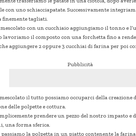
mente trasferiamo le patate in una ciotola, dopo averle 
e con uno schiacciapatate. Successivamente integriamo 
 finemente tagliati.
mescolato con un cucchiaio aggiungiamo il tonno e l’u
o lavoriamo il composto con una forchetta fino a rend
che aggiungere 2 oppure 3 cucchiai di farina per poi con
Pubblicità
mescolato il tutto possiamo occuparci della creazione d
ne delle polpette e cottura.
mplicemente prendere un pezzo del nostro impasto e d
i, una forma sferica.
passiamo la polpetta in un piatto contenente la farin