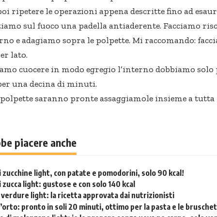
poi ripetere le operazioni appena descritte fino ad esaur
tiamo sul fuoco una padella antiaderente. Facciamo risca
erno e adagiamo sopra le polpette. Mi raccomando: facc
er lato.
iamo cuocere in modo egregio l’interno dobbiamo solo 
per una decina di minuti.
polpette saranno pronte assaggiamole insieme a tutta l
bbe piacere anche
 zucchine light, con patate e pomodorini, solo 90 kcal!
 zucca light: gustose e con solo 140 kcal
 verdure light: la ricetta approvata dai nutrizionisti
’orto: pronto in soli 20 minuti, ottimo per la pasta e le brusche