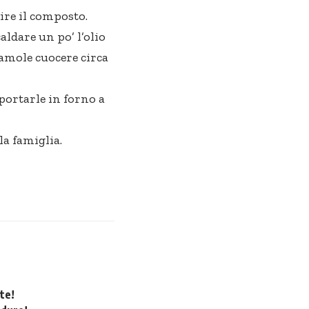
ire il composto.
ldare un po’ l’olio
iamole cuocere circa
portarle in forno a
a famiglia.
tte!