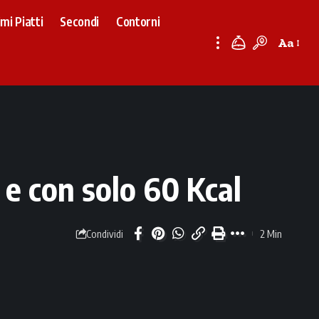
imi Piatti
Secondi
Contorni
Aa
Font
Resizer
 e con solo 60 Kcal
2 Min
Condividi