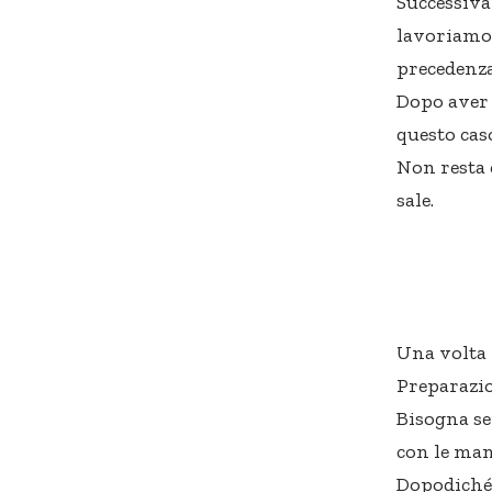
Successiva
lavoriamol
precedenza
Dopo aver 
questo cas
Non resta 
sale.
Una volta 
Preparazio
Bisogna se
con le man
Dopodiché 