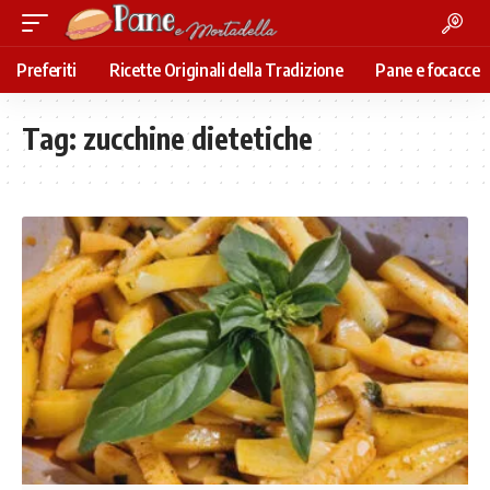
Preferiti
Ricette Originali della Tradizione
Pane e focacce
Tag:
zucchine dietetiche