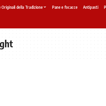
 Originali della Tradizione
Pane e focacce
Antipasti
P
ight