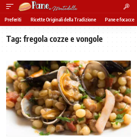
Preferiti
Ricette Originali della Tradizione
Pane e focacce
Tag:
fregola cozze e vongole