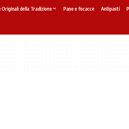
 Originali della Tradizione
Pane e focacce
Antipasti
P