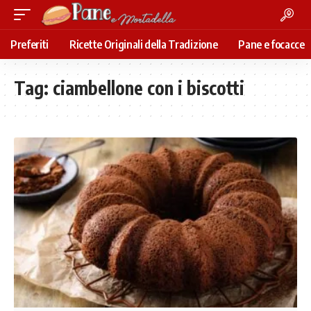
Preferiti
Ricette Originali della Tradizione
Pane e focacce
Tag:
ciambellone con i biscotti