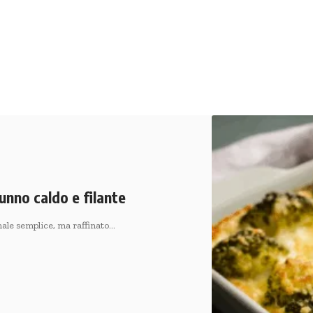
unno caldo e filante
nale semplice, ma raffinato…