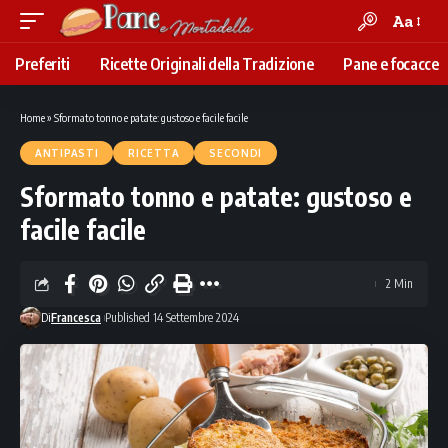
Aa
Font
Resizer
Preferiti
Ricette Originali della Tradizione
Pane e focacce
Home
»
Sformato tonno e patate: gustoso e facile facile
ANTIPASTI
RICETTA
SECONDI
Sformato tonno e patate: gustoso e
facile facile
2 Min
Di
Francesca
Published 14 Settembre 2024