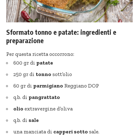
Sformato tonno e patate: ingredienti e
preparazione
Per questa ricetta occorrono:
600 gr di
patate
250 gr di
tonno
sott’olio
60 gr di
parmigiano
Reggiano DOP
q.b. di
pangrattato
olio
extravergine d’oliva
q.b. di
sale
una manciata di
capperi sotto
sale.