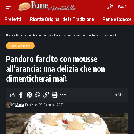
Aa
Font
Resizer
Preferiti
Ricette Originali della Tradizione
Pane e focacce
Home
»
Pandoro farcito con mousse all’arancia: una delizia che non dimenticherai mai!
GOLOSERIE
Pandoro farcito con mousse
all’arancia: una delizia che non
dimenticherai mai!
4 Min
Di
Maria
Published 23 Dicembre 2022