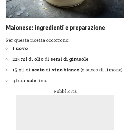
Maionese: ingredienti e preparazione
Per questa ricetta occorrono:
1
uovo
225 ml di
olio
di
semi
di
girasole
15 ml di
aceto
di
vino bianco
(o succo di limone)
q.b. di
sale
fino.
Pubblicità