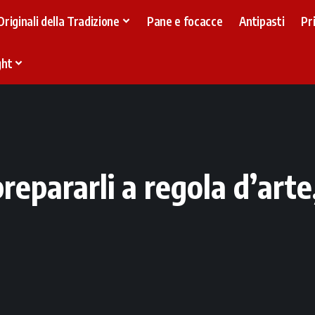
Originali della Tradizione
Pane e focacce
Antipasti
Pr
ght
repararli a regola d’arte,