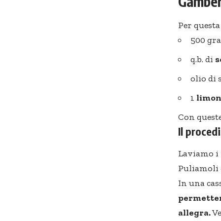
Gamberi
Per questa
500 g
q.b. di
s
olio di
1
limo
Con queste
Il proce
Laviamo i n
Puliamoli 
In una cas
permetter
allegra.
Ve