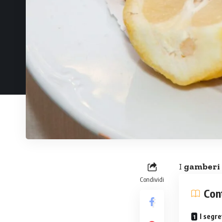
I
gamberi 
Condividi
Con
I segre