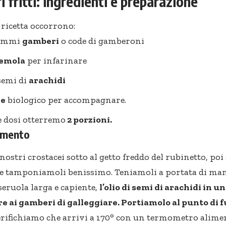
 fritti: ingredienti e preparazione
 ricetta occorrono:
rammi
gamberi
o code di gamberoni
emola
per infarinare
 semi di
arachidi
ne
biologico per accompagnare.
 dosi otterremo
2 porzioni.
dimento
ostri crostacei sotto al getto freddo del rubinetto, poi
e tamponiamoli benissimo. Teniamoli a portata di man
seruola larga e capiente,
l’olio di semi di arachidi in u
e ai gamberi di galleggiare. Portiamolo al punto di
rifichiamo che arrivi a 170° con un termometro alimen