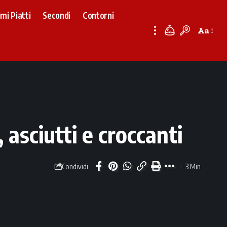
imi Piatti
Secondi
Contorni
Aa
Font
Resizer
 asciutti e croccanti
3 Min
Condividi