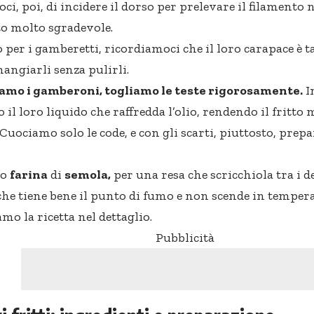
i, poi, di incidere il dorso per prelevare il filamento n
o molto sgradevole.
 per i gamberetti, ricordiamoci che il loro carapace è t
ngiarli senza pulirli.
iamo i gamberoni, togliamo le teste rigorosamente.
In
il loro liquido che raffredda l’olio, rendendo il fritto 
 Cuociamo solo le code, e con gli scarti, piuttosto, pre
mo
farina
di
semola,
per una resa che scricchiola tra i d
he tiene bene il punto di fumo e non scende in tempera
mo la ricetta nel dettaglio.
Pubblicità