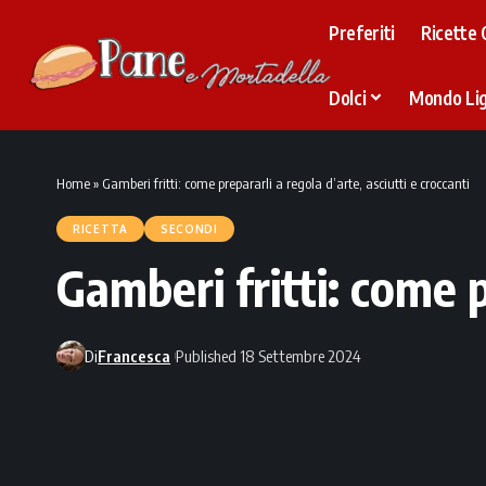
Preferiti
Ricette 
Dolci
Mondo Li
Home
»
Gamberi fritti: come prepararli a regola d’arte, asciutti e croccanti
RICETTA
SECONDI
Gamberi fritti: come p
Di
Francesca
Published 18 Settembre 2024