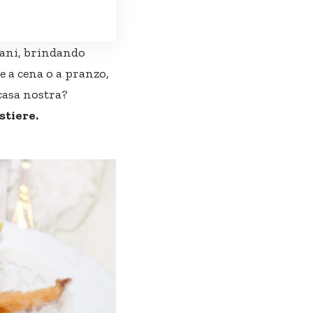
liani, brindando
e a cena o a pranzo,
casa nostra?
stiere.