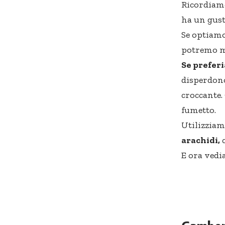
Ricordiamoc
ha un gust
Se optiamo
potremo ma
Se prefer
disperdono 
croccante.
fumetto.
Utilizzia
arachidi,
c
E ora vedia