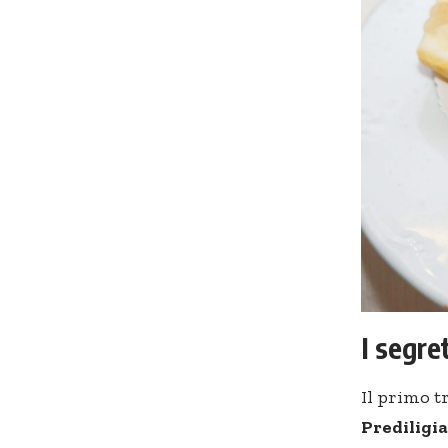
I segre
Il primo t
Prediligi