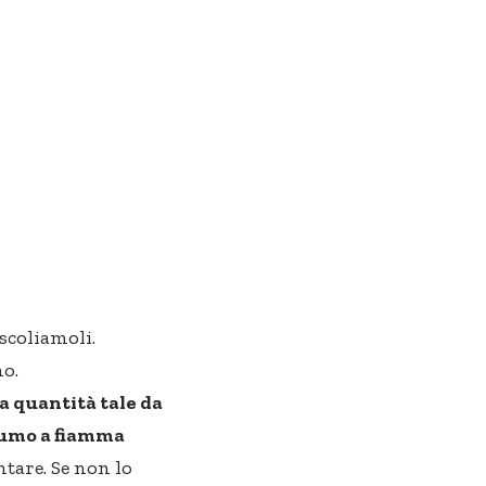
 scoliamoli.
o.
na quantità tale da
 fumo a fiamma
tare. Se non lo