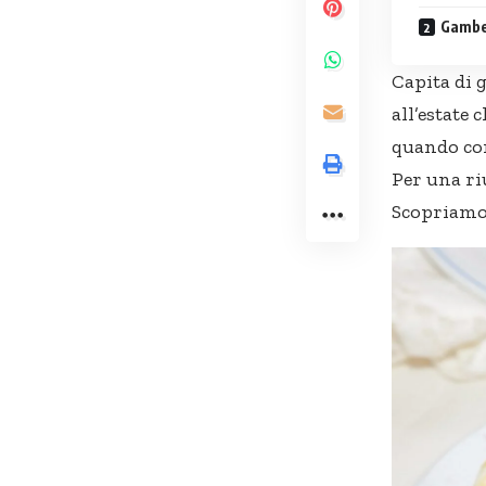
Gamber
Capita di 
all’estate
quando con
Per una ri
Scopriamol