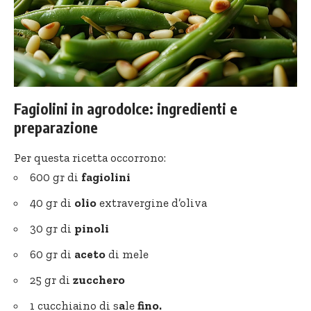
Fagiolini in agrodolce: ingredienti e
preparazione
Per questa ricetta occorrono:
600 gr di
fagiolini
40 gr di
olio
extravergine d’oliva
30 gr di
pinoli
60 gr di
aceto
di mele
25 gr di
zucchero
1 cucchiaino di s
a
le
fino.