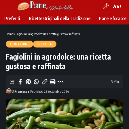
Aa
Font
Resizer
Preferiti
Ricette Originali della Tradizione
Pane e focacce
Home
»
Fagiolini in agrodolce: una ricetta gustosa e raffinata
CONTORNI
RICETTA
Fagiolini in agrodolce: una ricetta
gustosa e raffinata
3 Min
Di
Francesca
Published 23 Settembre 2024