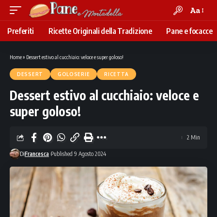
Aa
Font
Resizer
Preferiti
Ricette Originali della Tradizione
Pane e focacce
Home
»
Dessert estivo al cucchiaio: veloce e super goloso!
DESSERT
GOLOSERIE
RICETTA
Dessert estivo al cucchiaio: veloce e
super goloso!
2 Min
Di
Francesca
Published 9 Agosto 2024