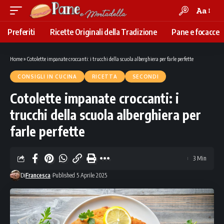
Aa
Font
Resizer
Preferiti
Ricette Originali della Tradizione
Pane e focacce
Home
»
Cotolette impanate croccanti: i trucchi della scuola alberghiera per farle perfette
CONSIGLI IN CUCINA
RICETTA
SECONDI
Cotolette impanate croccanti: i
trucchi della scuola alberghiera per
farle perfette
3 Min
Di
Francesca
Published 5 Aprile 2025