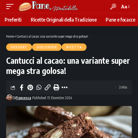
Aa
Font
Resizer
Preferiti
Ricette Originali della Tradizione
Pane e focacce
Home
»
Cantucci al cacao: una variante super mega stra golosa!
DESSERT
GOLOSERIE
RICETTA
Cantucci al cacao: una variante super
mega stra golosa!
3 Min
Di
Francesca
Published 15 Dicembre 2024