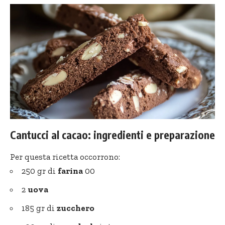
Cantucci al cacao: ingredienti e preparazione
Per questa ricetta occorrono:
250 gr di
farina
00
2
uova
185 gr di
zucchero