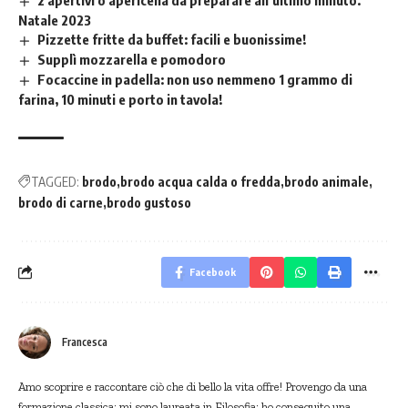
2 apertivi o apericena da preparare all’ultimo minuto.
Natale 2023
Pizzette fritte da buffet: facili e buonissime!
Supplì mozzarella e pomodoro
Focaccine in padella: non uso nemmeno 1 grammo di
farina, 10 minuti e porto in tavola!
TAGGED:
brodo
brodo acqua calda o fredda
brodo animale
brodo di carne
brodo gustoso
Facebook
Francesca
Amo scoprire e raccontare ciò che di bello la vita offre! Provengo da una
formazione classica; mi sono laureata in Filosofia; ho conseguito una