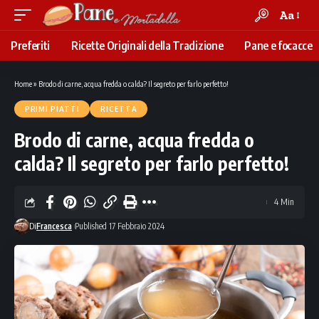
Aa
Font
Resizer
Preferiti
Ricette Originali della Tradizione
Pane e focacce
Home
»
Brodo di carne, acqua fredda o calda? Il segreto per farlo perfetto!
PRIMI PIATTI
RICETTA
Brodo di carne, acqua fredda o
calda? Il segreto per farlo perfetto!
4 Min
Di
Francesca
Published 17 Febbraio 2024