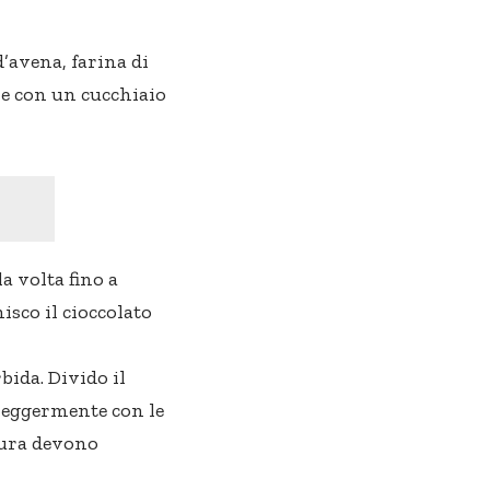
d’avena, farina di
ne con un cucchiaio
a volta fino a
sco il cioccolato
ida. Divido il
 leggermente con le
tura devono