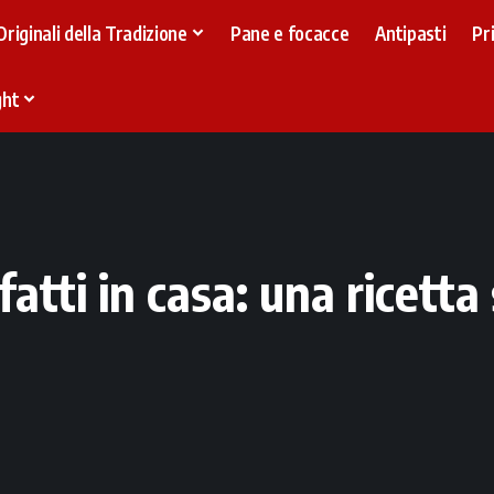
Originali della Tradizione
Pane e focacce
Antipasti
Pr
ght
fatti in casa: una ricet