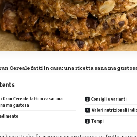
ran Cereale
fatti in casa: una ricetta sana ma gustos
tents
i Gran Cereale fatti in casa: una
Consigli e varianti
ana ma gustosa
Valori nutrizionali indi
cedimento
Tempi
ei biscotti che finiscono sempre troppo in fretta, sopr