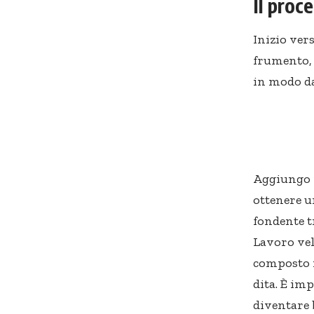
Il proc
Inizio vers
frumento, 
in modo da
Aggiungo po
ottenere u
fondente t
Lavoro vel
composto i
dita. È im
diventare 