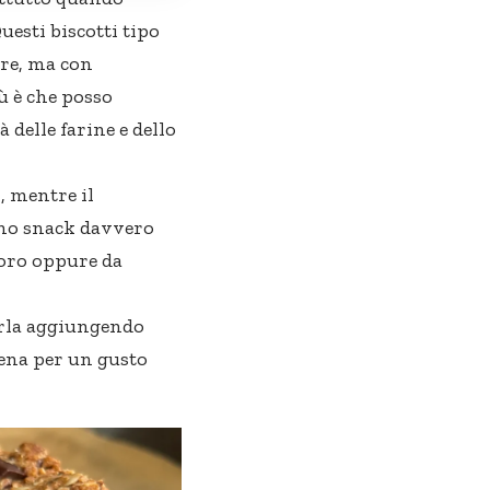
esti biscotti tipo
ore, ma con
ù è che posso
delle farine e dello
, mentre il
uno snack davvero
avoro oppure da
zarla aggiungendo
vena per un gusto