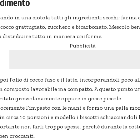
edimento
ando in una ciotola tutti gli ingredienti secchi: farina 
cocco grattugiato, zucchero e bicarbonato. Mescolo be
 distribuire tutto in maniera uniforme.
Pubblicità
i l’olio di cocco fuso e il latte, incorporandoli poco all
n composto lavorabile ma compatto. A questo punto uni
ritato grossolanamente oppure in gocce piccole.
ocemente l’impasto con le mani e formo una palla morb
n circa 10 porzioni e modello i biscotti schiacciandoli
portante non farli troppo spessi, perché durante la cot
ben croccanti.