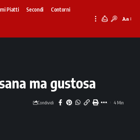
imi Piatti
Secondi
Contorni
Aa
Font
Resizer
ta sana ma gustosa
4 Min
Condividi