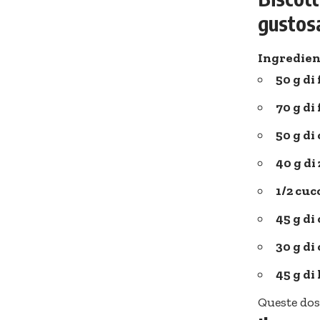
gustos
Ingredien
50 g di
70 g di
50 g di
40 g di
1/2 cuc
45 g di 
30 g di
45 g di 
Queste dosi