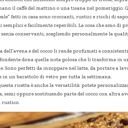
no il caffè del mattino o una tisana nel pomeriggio. Qu
le” fatti in casa sono croccanti, rustici e ricchi di sap
i semplici e facilmente reperibili. La cosa che amo di pi
 senza conservanti, scegliendo personalmente la qualità 
a dell’avena e del cocco li rende profumati e consistenti
 fondente dona quella nota golosa che li trasforma in 
le. Sono perfetti da inzuppare nel latte, da portare a l
 in un barattolo di vetro per tutta la settimana.
 questa ricetta è anche la versatilità: potete personaliz
ca, semi oppure sostituendo parte del cocco con altra a
 rustico.