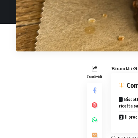
Biscotti
G
Condividi
Con
Biscott
ricetta s
Il pro
Ci sono qu