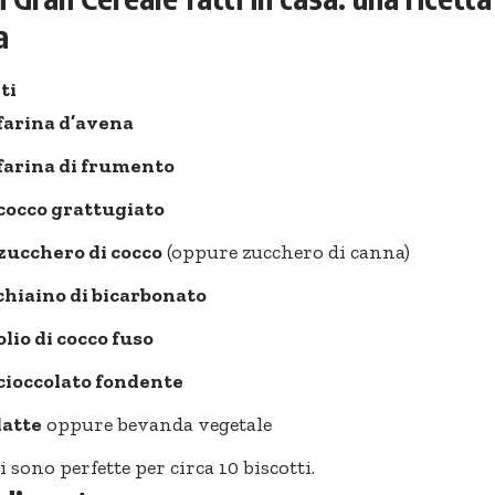
a
ti
 farina d’avena
 farina di frumento
 cocco grattugiato
 zucchero di cocco
(oppure zucchero di canna)
chiaino di bicarbonato
olio di cocco fuso
 cioccolato fondente
latte
oppure bevanda vegetale
 sono perfette per circa 10 biscotti.