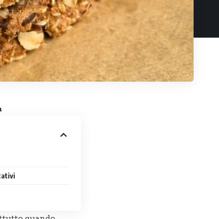
a
cativi
attutto quando