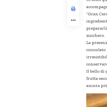
accompagna
“Gran Cerea
ingredient
prepararli
zucchero.
La presenz
cioccolato
irresistibi
conservare
Il bello di
frutta sec
ancora più