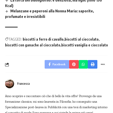
La torta del buongiorno: è deliziosa, ma light (solo 150
Kcal)
Melanzane e peperoni alla Nonna Maria: saporite,
profumate e irresistibili
TAGGED:
biscotti a ferro di cavallo
biscotti al cioccolato
biscotti con ganache al cioccolato
biscotti vaniglia e cioccolato
Facebook
Francesca
Amo scoprire e raccontare ciò che di bello la vita offre! Provengo da una
formazione classica; mi sono laureata in Filosofia; ho conseguito una
Specializzazione post-laurea in Pubblicità con una tesi di marketing intorno
al concetto di moda.Sono mamma e qui risiede la anima più vera!