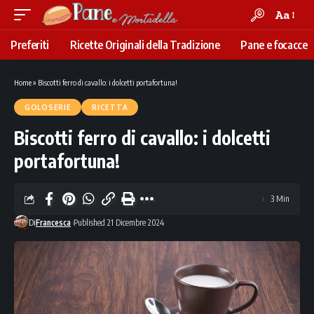
Aa
Font
Resizer
Preferiti
Ricette Originali della Tradizione
Pane e focacce
Home
»
Biscotti ferro di cavallo: i dolcetti portafortuna!
GOLOSERIE
RICETTA
Biscotti ferro di cavallo: i dolcetti
portafortuna!
3 Min
Di
Francesca
Published 21 Dicembre 2024