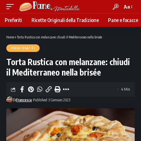
Aa
Font
Resizer
Preferiti
Ricette Originali della Tradizione
Pane e focacce
Home
»
Torta Rustica con melanzane: chiudi il Mediterraneo nella brisée
PRIMI PIATTI
Torta Rustica con melanzane: chiudi
il Mediterraneo nella brisée
4 Min
Di
Francesca
Published 3 Gennaio 2023