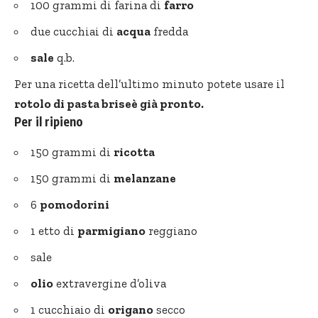
100 grammi di farina di
farro
due cucchiai di
acqua
fredda
sale
q.b.
Per una ricetta dell’ultimo minuto potete usare il
rotolo di pasta briseè già pronto.
Per il ripieno
150 grammi di
ricotta
150 grammi di
melanzane
6
pomodorini
1 etto di
parmigiano
reggiano
sale
olio
extravergine d’oliva
1 cucchiaio di
origano
secco