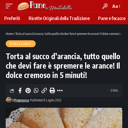
Aa
Font
Resizer
Preferiti
Ricette Originali della Tradizione
Pane e focacce
Home
»
Torta al succo d’arancia, tutto quello che devi fare è spremere le arance! Il dolce cremoso in 5 minuti!
DOLCI LIGHT
Torta al succo d’arancia, tutto quello
che devi fare è spremere le arance! Il
dolce cremoso in 5 minuti!
3 Min
Di
Francesca
Published 8 Luglio 2022