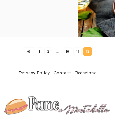
1
2
…
10
11
12
Privacy Policy
-
Contatti
-
Redazione