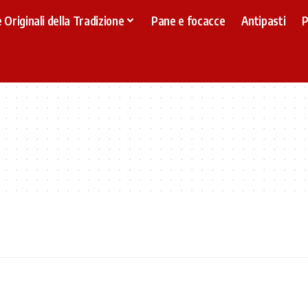
 Originali della Tradizione
Pane e focacce
Antipasti
P