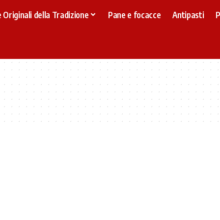
 Originali della Tradizione
Pane e focacce
Antipasti
P